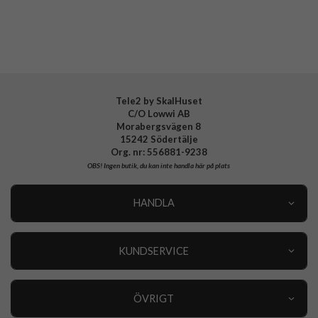
Material
Mjukplast (TPU)
Varumärke
Puro
Tillverkarens art nr
PUIPC16P6103NUDETR
EAN
8018417484957
Tele2 by SkalHuset
C/O Lowwi AB
Morabergsvägen 8
15242 Södertälje
Org. nr: 556881-9238
OBS!
Ingen butik, du kan inte handla här på plats
HANDLA
Outlet
Nyheter
KUNDSERVICE
Varumärken
Kundservice
Specialkategorier
90 dagars öppet köp
ÖVRIGT
Köpevillkor