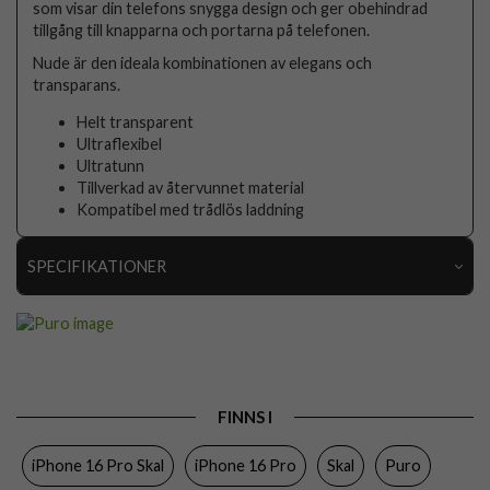
som visar din telefons snygga design och ger obehindrad
tillgång till knapparna och portarna på telefonen.
Nude är den ideala kombinationen av elegans och
transparans.
Helt transparent
Ultraflexibel
Ultratunn
Tillverkad av återvunnet material
Kompatibel med trådlös laddning
SPECIFIKATIONER
Artikelnummer
111218
Passar till
iPhone 16 Pro
Produkttyp
Skal
FINNS I
Egenskaper
Trådlös laddning-kompatibel
iPhone 16 Pro Skal
iPhone 16 Pro
Skal
Puro
Färg
Genomskinlig