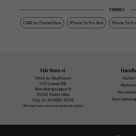
Varumärke
FINNS I
Tillverkarens art nr
CARE by PanzerGlass
iPhone 16 Pro Skal
iPhone 16 Pr
EAN
Här finns vi
Handl
Tele2 by SkalHuset
Outlet
C/O Lowwi AB
Nyhete
Morabergsvägen 8
Varumärk
15242 Södertälje
Specialkate
Org. nr: 556881-9238
OBS!
Ingen butik, du kan inte handla här på plats