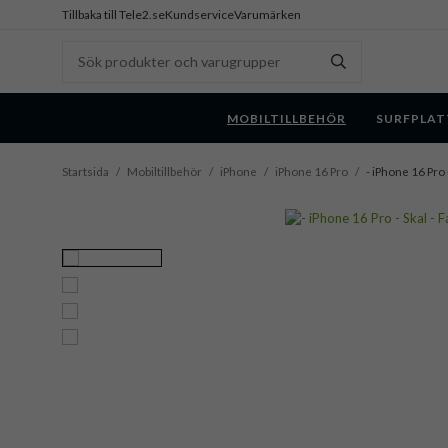
Tillbaka till Tele2.se
Kundservice
Varumärken
MOBILTILLBEHÖR
SURFPLAT
Startsida
/
Mobiltillbehör
/
iPhone
/
iPhone 16 Pro
/
- iPhone 16 Pro