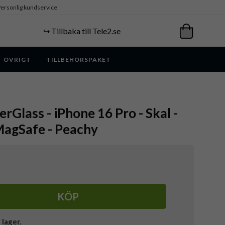
ersonlig kundservice
↪️ Tillbaka till Tele2.se
ÖVRIGT
TILLBEHÖRSPAKET
rGlass - iPhone 16 Pro - Skal -
MagSafe - Peachy
KÖP
i lager.