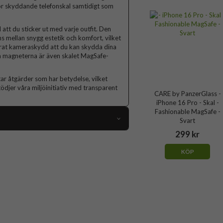
 för skyddande telefonskal samtidigt som
 att du sticker ut med varje outfit. Den
s mellan snygg estetik och komfort, vilket
ättrat kameraskydd att du kan skydda dina
a magneterna är även skalet MagSafe-
tar åtgärder som har betydelse, vilket
stödjer våra miljöinitiativ med transparent
CARE by PanzerGlass -
iPhone 16 Pro - Skal -
Fashionable MagSafe -
Svart
299 kr
103099
KÖP
iPhone 16 Pro
Skal
MagSafe-kompatibel
Orange, Rosa
Hårdplast (PC), Mjukplast (TPU)