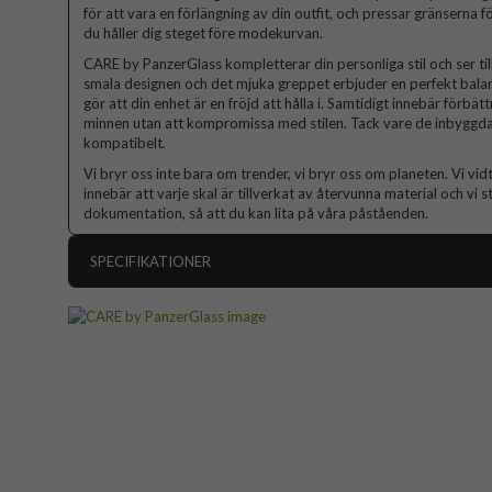
för att vara en förlängning av din outfit, och pressar gränserna
du håller dig steget före modekurvan.
CARE by PanzerGlass kompletterar din personliga stil och ser till
smala designen och det mjuka greppet erbjuder en perfekt balan
gör att din enhet är en fröjd att hålla i. Samtidigt innebär förb
minnen utan att kompromissa med stilen. Tack vare de inbyggd
kompatibelt.
Vi bryr oss inte bara om trender, vi bryr oss om planeten. Vi vid
innebär att varje skal är tillverkat av återvunna material och vi 
dokumentation, så att du kan lita på våra påståenden.
SPECIFIKATIONER
Artikelnummer
Passar till
Produkttyp
Egenskaper
Färg
Material