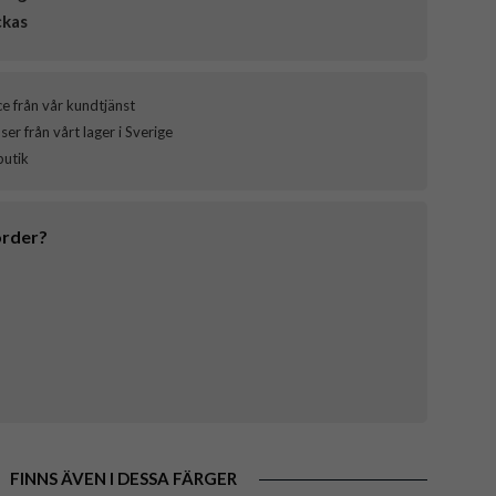
ckas
ce från vår kundtjänst
er från vårt lager i Sverige
butik
order?
FINNS ÄVEN I DESSA FÄRGER