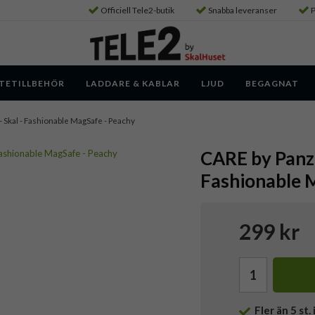
Officiell Tele2-butik
Snabba leveranser
P
TETILLBEHÖR
LADDARE & KABLAR
LJUD
BEGAGNAT
 - Skal - Fashionable MagSafe - Peachy
CARE by Panze
Fashionable 
299 kr
Fler än 5 st. 