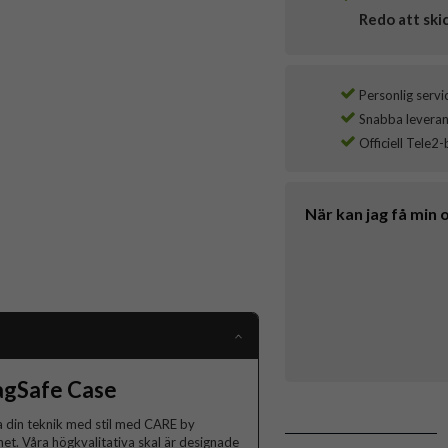
Redo att ski
Personlig servi
Snabba leverans
Officiell Tele2-
När kan jag få min 
agSafe Case
 din teknik med stil med CARE by
et. Våra högkvalitativa skal är designade