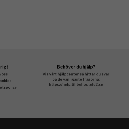
rigt
Behöver du hjälp?
 oss
Via vårt hjälpcenter så hittar du svar
på de vanligaste frågorna:
ookies
https://help.tillbehor.tele2.se
tetspolicy