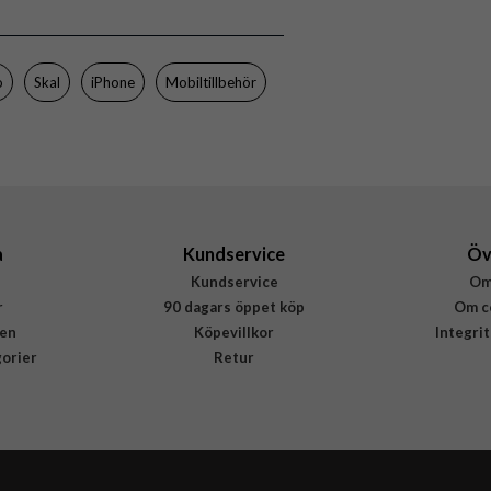
CARE by PanzerGlass
1390
o
Skal
iPhone
Mobiltillbehör
5715685004568
a
Kundservice
Öv
Kundservice
Om
r
90 dagars öppet köp
Om c
en
Köpevillkor
Integri
gorier
Retur