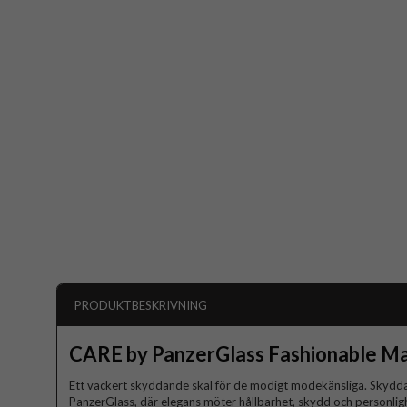
PRODUKTBESKRIVNING
CARE by PanzerGlass Fashionable M
Ett vackert skyddande skal för de modigt modekänsliga. Skydda
PanzerGlass, där elegans möter hållbarhet, skydd och personligh