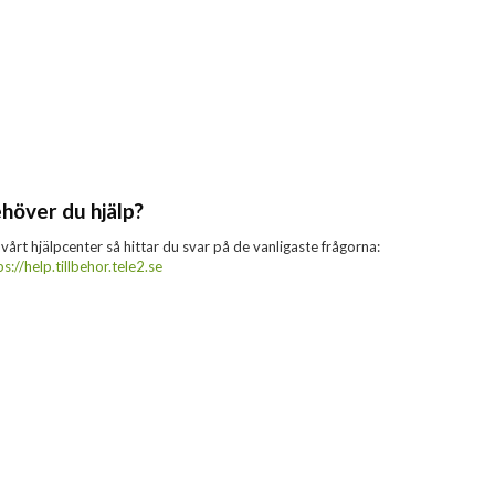
höver du hjälp?
 vårt hjälpcenter så hittar du svar på de vanligaste frågorna:
ps://help.tillbehor.tele2.se