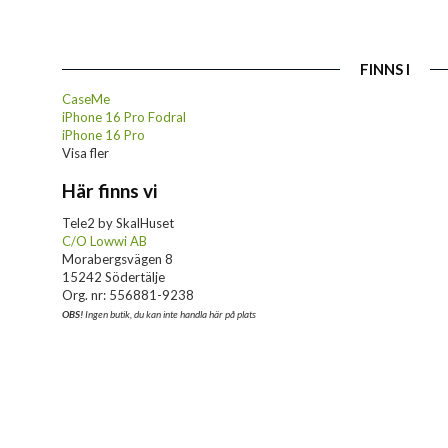
FINNS I
CaseMe
iPhone 16 Pro Fodral
iPhone 16 Pro
Visa fler
Här finns vi
Tele2 by SkalHuset
C/O Lowwi AB
Morabergsvägen 8
15242 Södertälje
Org. nr: 556881-9238
OBS!
Ingen butik, du kan inte handla här på plats