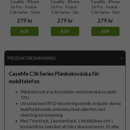
CaseMe - iPhone
CaseMe - iPhone
CaseMe - iPhone
16 Pro - Fodral -
16 Pro - Fodral -
16 Pro - Fodral -
C36 Series - Grön
C36 Series - Lila
C36 Series - Röd
279 kr
279 kr
279 kr
KÖP
KÖP
KÖP
PRODUKTBESKRIVNING
CaseMe C36 Series Plånboksväska för
mobiltelefon
Plånboksfodral av konstläder med innerskal av mjukt
TPU
Utrustad med RFID-blockeringsteknik, erbjuder denna
multifunktionella axelväska ökad säkerhet mot
obehörig kortskanning
Med 7 kortfack, 1 kontantfack, 1 blixtlåsficka och 1
kontantficka, bekvämt att bära dina kontanter, ID eller