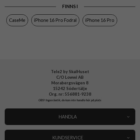
FINNS I
Egenskaper
Dragkedja, Kortfack, RFID-skydd,
Stativfunktion
CaseMe
iPhone 16 Pro Fodral
iPhone 16 Pro
Färg
Svart
Material
Konstläder, Mjukplast (TPU)
Varumärke
CaseMe
Tele2 by SkalHuset
C/O Lowwi AB
Morabergsvägen 8
15242 Södertälje
Org. nr: 556881-9238
OBS!
Ingen butik, du kan inte handla här på plats
HANDLA
Outlet
Nyheter
KUNDSERVICE