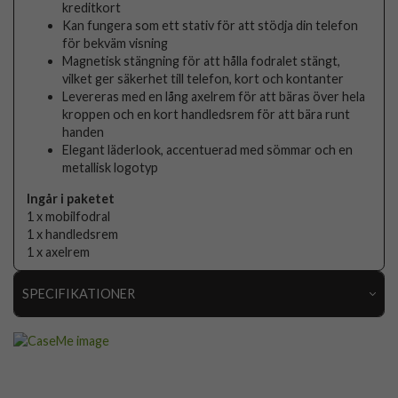
kreditkort
Kan fungera som ett stativ för att stödja din telefon
för bekväm visning
Magnetisk stängning för att hålla fodralet stängt,
vilket ger säkerhet till telefon, kort och kontanter
Levereras med en lång axelrem för att bäras över hela
kroppen och en kort handledsrem för att bära runt
handen
Elegant läderlook, accentuerad med sömmar och en
metallisk logotyp
Ingår i paketet
1 x mobilfodral
1 x handledsrem
1 x axelrem
SPECIFIKATIONER
Artikelnummer
104813
Passar till
iPhone 16 Pro
Produkttyp
Fodral