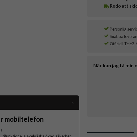
Redo att ski
Personlig servi
Snabba leverans
Officiell Tele2-
När kan jag få min 
r mobiltelefon
U
ltifunktionella axelväska ökad säkerhet