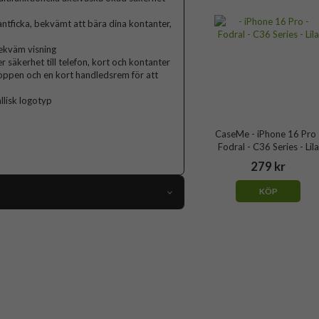
antficka, bekvämt att bära dina kontanter,
bekväm visning
er säkerhet till telefon, kort och kontanter
roppen och en kort handledsrem för att
lisk logotyp
CaseMe - iPhone 16 Pro 
Fodral - C36 Series - Lila
279 kr
KÖP
104814
iPhone 16 Pro
Fodral
ja, Kortfack, RFID-skydd, Stativfunktion
Grön