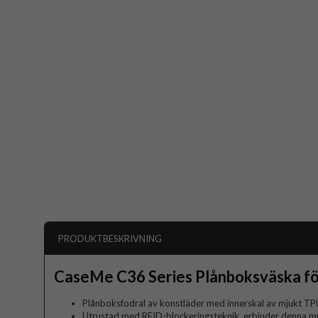
PRODUKTBESKRIVNING
CaseMe C36 Series Plånboksväska fö
Plånboksfodral av konstläder med innerskal av mjukt TP
Utrustad med RFID-blockeringsteknik, erbjuder denna mu