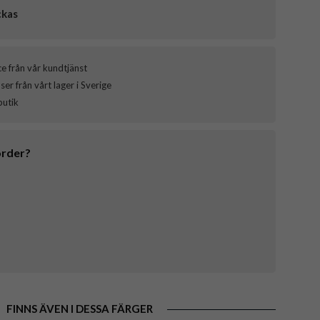
ckas
ce från vår kundtjänst
er från vårt lager i Sverige
butik
order?
FINNS ÄVEN I DESSA FÄRGER