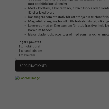
mot obehörig kortskanning
Med 7 kortfack, 1 kontantfack, 1 blixtlåsficka och 1 kont
ID eller kreditkort
Kan fungera som ett stativ för att stödja din telefon för 
Magnetisk stängning för att hålla fodralet stängt, vilket g
Levereras med en lång axelrem för att bäras över hela k
bära runt handen
Elegant läderlook, accentuerad med sömmar och en metal
Ingår i paketet
1 x mobilfodral
1 x handledsrem
1 x axelrem
SPECIFIKATIONER
Artikelnummer
Passar till
Produkttyp
Egenskaper
Dragked
Färg