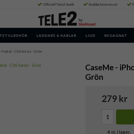
Officiell Tele2-butik
Snabba leveranser
P
TETILLBEHÖR
LADDARE & KABLAR
LJUD
BEGAGNAT
- Fodral - C36 Series - Grön
CaseMe - iPhon
Grön
279 kr
4
st. i lager.