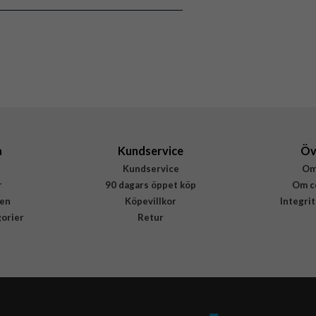
Konstläder, Mjukplast (TPU)
CaseMe
a
Kundservice
Öv
Kundservice
Om
r
90 dagars öppet köp
Om c
en
Köpevillkor
Integri
gorier
Retur