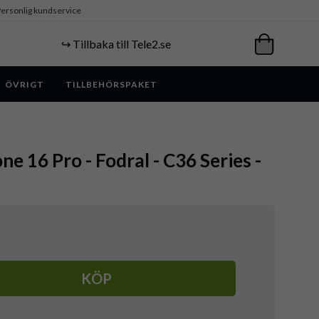
ersonlig kundservice
↪️ Tillbaka till Tele2.se
ÖVRIGT
TILLBEHÖRSPAKET
e 16 Pro - Fodral - C36 Series -
KÖP