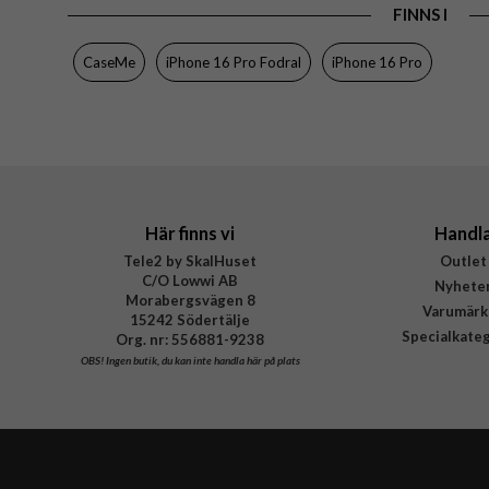
FINNS I
Material
Varumärke
CaseMe
iPhone 16 Pro Fodral
iPhone 16 Pro
Här finns vi
Handl
Tele2 by SkalHuset
Outlet
C/O Lowwi AB
Nyhete
Morabergsvägen 8
Varumärk
15242 Södertälje
Specialkate
Org. nr: 556881-9238
OBS!
Ingen butik, du kan inte handla här på plats