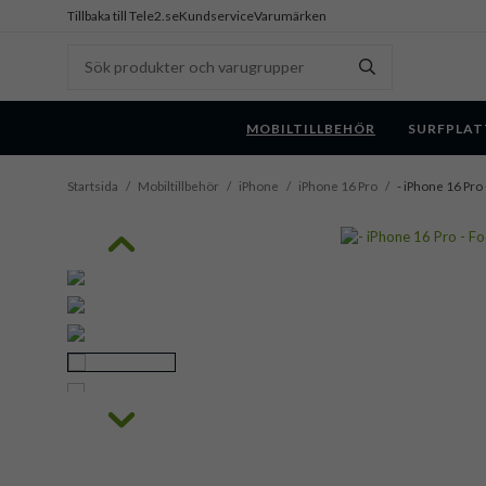
Tillbaka till Tele2.se
Kundservice
Varumärken
MOBILTILLBEHÖR
SURFPLAT
Startsida
/
Mobiltillbehör
/
iPhone
/
iPhone 16 Pro
/
- iPhone 16 Pro 