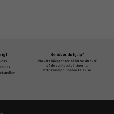
rigt
Behöver du hjälp?
 oss
Via vårt hjälpcenter så hittar du svar
på de vanligaste frågorna:
ookies
https://help.tillbehor.tele2.se
tetspolicy