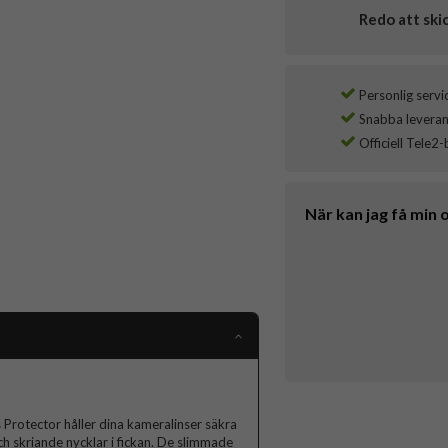
Redo att ski
Personlig servi
Snabba leverans
Officiell Tele2-
När kan jag få min 
rotector håller dina kameralinser säkra
ch skriande nycklar i fickan. De slimmade