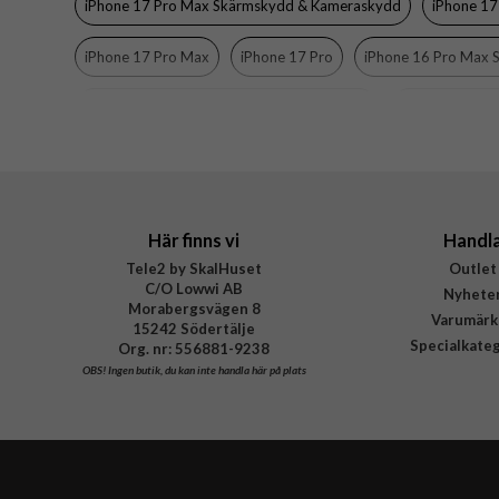
iPhone 17 Pro Max Skärmskydd & Kameraskydd
iPhone 1
Material
iPhone 17 Pro Max
iPhone 17 Pro
iPhone 16 Pro Max
Varumärke
Tillverkarens art nr
iPhone 16 Pro Skärmskydd & Kameraskydd
iPhone 16 Pro
EAN
iPhone
Här finns vi
Handl
Tele2 by SkalHuset
Outlet
C/O Lowwi AB
Nyhete
Morabergsvägen 8
Varumärk
15242 Södertälje
Specialkate
Org. nr: 556881-9238
OBS!
Ingen butik, du kan inte handla här på plats