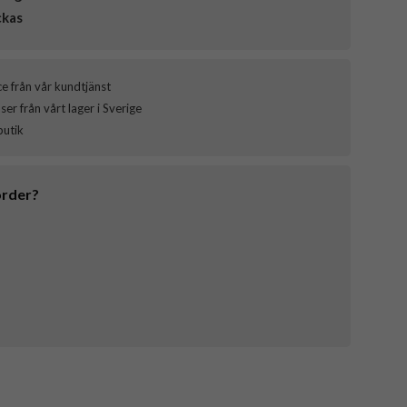
ckas
ce från vår kundtjänst
er från vårt lager i Sverige
butik
order?