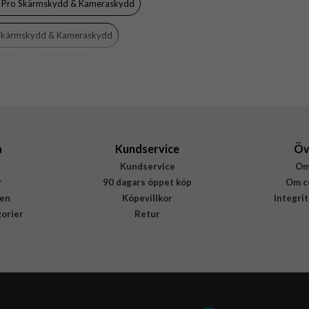
7 Pro Skärmskydd & Kameraskydd
Härdat glas
 Skärmskydd & Kameraskydd
PanzerGlass
PG43455
 Max
iPhone 16 Pro
PanzerGlass
5715685025624
a
Kundservice
Öv
Kundservice
Om
r
90 dagars öppet köp
Om c
en
Köpevillkor
Integri
gorier
Retur