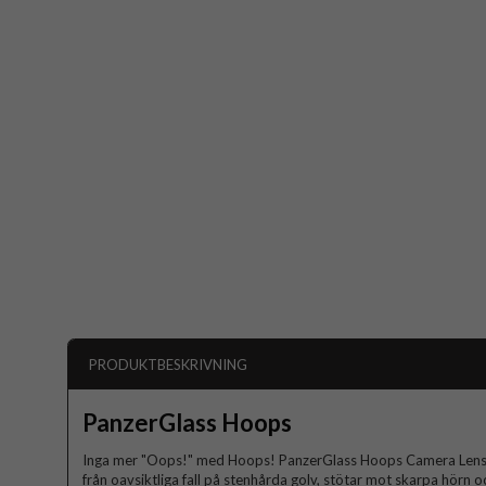
PRODUKTBESKRIVNING
PanzerGlass Hoops
Inga mer "Oops!" med Hoops! PanzerGlass Hoops Camera Lens P
från oavsiktliga fall på stenhårda golv, stötar mot skarpa hörn o