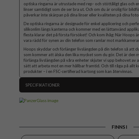
optiska ringarna är utrustade med rep- och stöttåligt glas och
linser samtidigt som de ser bra ut. Och om du är orolig för bild
påverkar inte skärpan på dina linser eller kvaliteten på dina foton
De optiska ringarna är designade för enkel applicering och per
silikonlim längs kanterna och kommer med en lättanvänd applikat
flesta klarar det på första försöket! Och kom ihåg: När Hoops ä
vara rädd för synen av din telefon som ramlar mot markkameran
Hoops skyddar och förlänger livslängden på din telefon så att d
som kommer att älska den lika mycket som du gör. Det är den ny
förlänga livslängden på våra enheter skjuter vi upp behovet av a
sätt att arbeta mot en mer hållbar framtid. Och till råga på all
produkter – i en FSC-certifierad kartong som kan återvinnas.
SPECIFIKATIONER
Artikelnummer
Passar till
iPhone 16 Pro, iPhone 16 Pr
Produkttyp
FINNS I
Egenskaper
Färg