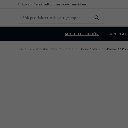
Tillbaka till Tele2.se
Kundservice
Varumärken
MOBILTILLBEHÖR
SURFPLAT
Startsida
/
Mobiltillbehör
/
iPhone
/
iPhone 16 Pro
/
- iPhone 16 Pro