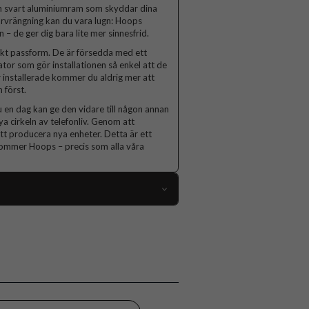
 en svart aluminiumram som skyddar dina
förvrängning kan du vara lugn: Hoops
 – de ger dig bara lite mer sinnesfrid.
fekt passform. De är försedda med ett
or som gör installationen så enkel att de
r installerade kommer du aldrig mer att
 först.
u en dag kan ge den vidare till någon annan
a cirkeln av telefonliv. Genom att
tt producera nya enheter. Detta är ett
t kommer Hoops – precis som alla våra
108833
o Max, iPhone 17 Pro, iPhone 17 Pro Max
Kameraskydd
Case friendly
Genomskinlig, Svart