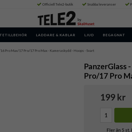
Officiell Tele2-butik
Snabba leveranser
P
TETILLBEHÖR
LADDARE & KABLAR
LJUD
BEGAGNAT
/16 Pro Max/17 Pro/17 Pro Max - Kameraskydd - Hoops - Svart
PanzerGlass -
Pro/17 Pro Ma
199 kr
Fler än 5 st. 