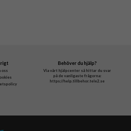
rigt
Behöver du hjälp?
 oss
Via vårt hjälpcenter så hittar du svar
på de vanligaste frågorna:
ookies
https://help.tillbehor.tele2.se
tetspolicy