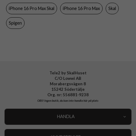
iPhone 16 Pro Max Skal
iPhone 16 Pro Max
Skal
Färg
Genomskinlig, Svart
Material
Hårdplast (PC), Mjukplast (TPU)
Spigen
Varumärke
Spigen
Tillverkarens art nr
ACS08791
EAN
8809971236164
Tele2 by SkalHuset
C/O Lowwi AB
Morabergsvägen 8
15242 Södertälje
Org. nr: 556881-9238
OBS!
Ingen butik, du kan inte handla här på plats
HANDLA
Outlet
Nyheter