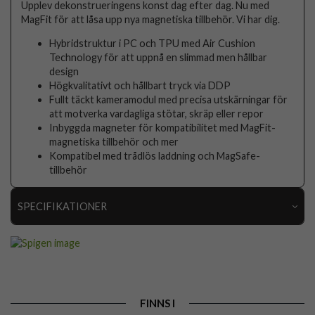
Upplev dekonstrueringens konst dag efter dag. Nu med
MagFit för att låsa upp nya magnetiska tillbehör. Vi har dig.
Hybridstruktur i PC och TPU med Air Cushion
Technology för att uppnå en slimmad men hållbar
design
Högkvalitativt och hållbart tryck via DDP
Fullt täckt kameramodul med precisa utskärningar för
att motverka vardagliga stötar, skräp eller repor
Inbyggda magneter för kompatibilitet med MagFit-
magnetiska tillbehör och mer
Kompatibel med trådlös laddning och MagSafe-
tillbehör
SPECIFIKATIONER
Artikelnummer
116580
Passar till
iPhone 16 Pro Max
Produkttyp
Skal
FINNS I
Egenskaper
MagSafe-kompatibel