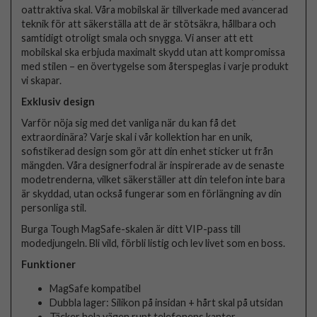
oattraktiva skal. Våra mobilskal är tillverkade med avancerad
teknik för att säkerställa att de är stötsäkra, hållbara och
samtidigt otroligt smala och snygga. Vi anser att ett
mobilskal ska erbjuda maximalt skydd utan att kompromissa
med stilen – en övertygelse som återspeglas i varje produkt
vi skapar.
Exklusiv design
Varför nöja sig med det vanliga när du kan få det
extraordinära? Varje skal i vår kollektion har en unik,
sofistikerad design som gör att din enhet sticker ut från
mängden. Våra designerfodral är inspirerade av de senaste
modetrenderna, vilket säkerställer att din telefon inte bara
är skyddad, utan också fungerar som en förlängning av din
personliga stil.
Burga Tough MagSafe-skalen är ditt VIP-pass till
modedjungeln. Bli vild, förbli listig och lev livet som en boss.
Funktioner
MagSafe kompatibel
Dubbla lager: Silikon på insidan + hårt skal på utsidan
Täcker hela vägen runt telefonens kanter