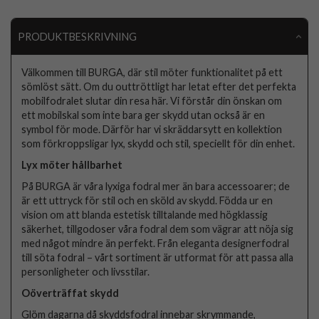
PRODUKTBESKRIVNING
Välkommen till BURGA, där stil möter funktionalitet på ett
sömlöst sätt. Om du outtröttligt har letat efter det perfekta
mobilfodralet slutar din resa här. Vi förstår din önskan om
ett mobilskal som inte bara ger skydd utan också är en
symbol för mode. Därför har vi skräddarsytt en kollektion
som förkroppsligar lyx, skydd och stil, speciellt för din enhet.
Lyx möter hållbarhet
På BURGA är våra lyxiga fodral mer än bara accessoarer; de
är ett uttryck för stil och en sköld av skydd. Födda ur en
vision om att blanda estetisk tilltalande med högklassig
säkerhet, tillgodoser våra fodral dem som vägrar att nöja sig
med något mindre än perfekt. Från eleganta designerfodral
till söta fodral – vårt sortiment är utformat för att passa alla
personligheter och livsstilar.
Oöverträffat skydd
Glöm dagarna då skyddsfodral innebar skrymmande,