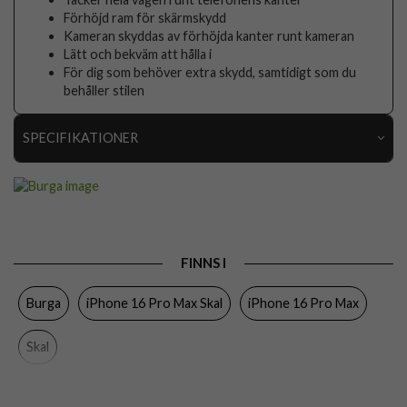
Förhöjd ram för skärmskydd
Kameran skyddas av förhöjda kanter runt kameran
Lätt och bekväm att hålla i
För dig som behöver extra skydd, samtidigt som du
behåller stilen
SPECIFIKATIONER
Artikelnummer
118185
Passar till
iPhone 16 Pro Max
Produkttyp
Skal
FINNS I
Färg
Flerfärgad
Burga
iPhone 16 Pro Max Skal
iPhone 16 Pro Max
Material
Hårdplast (PC), Mjukplast (TPU)
Varumärke
Burga
Skal
Tillverkarens art nr
941203
EAN
4772229412037