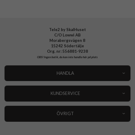
Tele2 by SkalHuset
C/O Lowwi AB
Morabergsvägen 8
15242 Södertälje
Org. nr: 556881-9238
OBS!
Ingen butik, du kan inte handla här på plats
HANDLA
Outlet
Nyheter
KUNDSERVICE
Varumärken
Kundservice
Specialkategorier
90 dagars öppet köp
ÖVRIGT
Köpevillkor
Om oss
Retur
Om cookies