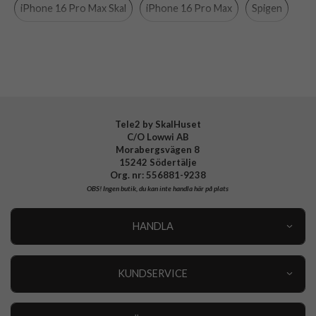
iPhone 16 Pro Max Skal
iPhone 16 Pro Max
Spigen
Färg
Blå
Material
Hårdplast (PC), Mjukplast (TPU)
Varumärke
Spigen
Tillverkarens art nr
ACS08014
EAN
8809971229500
Tele2 by SkalHuset
C/O Lowwi AB
Morabergsvägen 8
15242 Södertälje
Org. nr: 556881-9238
OBS!
Ingen butik, du kan inte handla här på plats
HANDLA
Outlet
Nyheter
KUNDSERVICE
Varumärken
Kundservice
Specialkategorier
90 dagars öppet köp