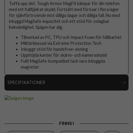
Tuffa upp det. Tough Armor MagFit kämpar för din telefon
med ett fullfjädrat skydd. Fortsätt med försvar i flera lager
för självförtroende mot dåliga dagar och dåliga fall. Nu med
inbyggd MagSafe-kapacitet och ett stöd för oslagbar
bekvämlighet. Spigen har dig.
Tillverkad av PC, TPU och Impact Foam för hållbarhet
Militärklassad via Extreme Protection Tech
Inbyggt stöd för handsfree-visning
Upphöjda kanter för skärm- och kameraskydd
Fullt MagSafe-kompatibel tack vare inbyggda
magneter
SPECIFIKATIONER
Artikelnummer
103240
Passar till
iPhone 16 Pro Max
Produkttyp
Skal
FINNS I
Egenskaper
MagSafe-kompatibel, Stativfunktion, Stöttålig