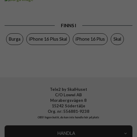
Passar till
iPhone 16 Plus
Produkttyp
Skal
FINNS I
Färg
Flerfärgad
Burga
iPhone 16 Plus Skal
iPhone 16 Plus
Skal
Material
Hårdplast (PC), Mjukplast (TPU)
Varumärke
Burga
Tillverkarens art nr
935607
EAN
4772229356072
Tele2 by SkalHuset
C/O Lowwi AB
Morabergsvägen 8
15242 Södertälje
Org. nr: 556881-9238
OBS!
Ingen butik, du kan inte handla här på plats
HANDLA