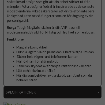
sofistikerad design som gör att din enhet sticker ut från
mängden. Våra designerfodral är inspirerade av de senaste
modetrenderna, vilket säkerställer att din telefon inte bara
är skyddad, utan också fungerar som en förlängning av din
personliga stil.
Burga Tough MagSafe-skalen är ditt VIP-pass till
modedjungeln. Bli vild, förbli listig och lev livet som en boss.
Funktioner
MagSafe kompatibel
Dubbla lager: Silikon på insidan + hårt skal på utsidan
Täcker hela vägen runt telefonens kanter
Förhöjd ram för skärmskydd
Kameran skyddas av förhöjda kanter runt kameran
Lätt och bekväm att hålla i
För dig som behöver extra skydd, samtidigt som du
behåller stilen
SPECIFIKATIONER
Artikelnummer
118209