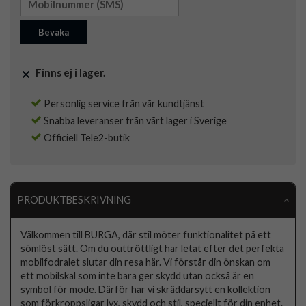
Bevaka
Finns ej i lager.
Personlig service från vår kundtjänst
Snabba leveranser från vårt lager i Sverige
Officiell Tele2-butik
PRODUKTBESKRIVNING
Välkommen till BURGA, där stil möter funktionalitet på ett
sömlöst sätt. Om du outtröttligt har letat efter det perfekta
mobilfodralet slutar din resa här. Vi förstår din önskan om
ett mobilskal som inte bara ger skydd utan också är en
symbol för mode. Därför har vi skräddarsytt en kollektion
som förkroppsligar lyx, skydd och stil, speciellt för din enhet.