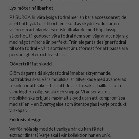
Lyx möter hållbarhet
På BURGA är våra lyxiga fodral mer än bara accessoarer; de
är ett uttryck för stil och en sköld av skydd. Födda ur en
vision om att blanda estetisk tilltalande med högklassig
säkerhet, tillgodoser våra fodral dem som vägrar att nöja sig
med något mindre än perfekt. Från eleganta designerfodral
till söta fodral – vårt sortiment är utformat för att passa alla
personligheter och livsstilar.
Oöverträffat skydd
Glöm dagarna då skyddsfodral innebar skrymmande,
oattraktiva skal. Våra mobilskal är tillverkade med avancerad
teknik för att säkerställa att de är stötsäkra, hållbara och
samtidigt otroligt smala och snygga. Vi anser att ett
mobilskal ska erbjuda maximalt skydd utan att kompromissa
med stilen – en övertygelse som återspeglas i varje produkt
vi skapar.
Exklusiv design
Varför nöja sig med det vanliga när du kan få det
extraordinära? Varje skal i vår kollektion har en unik,