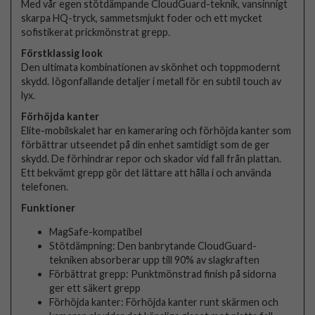
Med vår egen stötdämpande CloudGuard-teknik, vansinnigt
skarpa HQ-tryck, sammetsmjukt foder och ett mycket
sofistikerat prickmönstrat grepp.
Förstklassig look
Den ultimata kombinationen av skönhet och toppmodernt
skydd. Iögonfallande detaljer i metall för en subtil touch av
lyx.
Förhöjda kanter
Elite-mobilskalet har en kameraring och förhöjda kanter som
förbättrar utseendet på din enhet samtidigt som de ger
skydd. De förhindrar repor och skador vid fall från plattan.
Ett bekvämt grepp gör det lättare att hålla i och använda
telefonen.
Funktioner
MagSafe-kompatibel
Stötdämpning: Den banbrytande CloudGuard-
tekniken absorberar upp till 90% av slagkraften
Förbättrat grepp: Punktmönstrad finish på sidorna
ger ett säkert grepp
Förhöjda kanter: Förhöjda kanter runt skärmen och