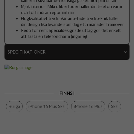
kameran skyddar det känsliga glaset mot platta fall
Mjuk interiör: Mikrofiberfoder håller din telefon varm
och förhindrar repor inifrån
Högkvalitativt tryck: Vår anti-fade tryckteknik håller
din design lika levande som dag ett i månader framöver
Redo för rem: Specialdesignade uttag gör det enkelt
att fästa en telefoncharm (ingår ej)
SPECIFIKATIONER
Artikelnummer
118004
Passar till
iPhone 16 Plus
Produkttyp
Skal
FINNS I
Egenskaper
Stöttålig
Burga
iPhone 16 Plus Skal
iPhone 16 Plus
Skal
Färg
Flerfärgad
Material
Hårdplast (PC), Mjukplast (TPU)
Varumärke
Burga