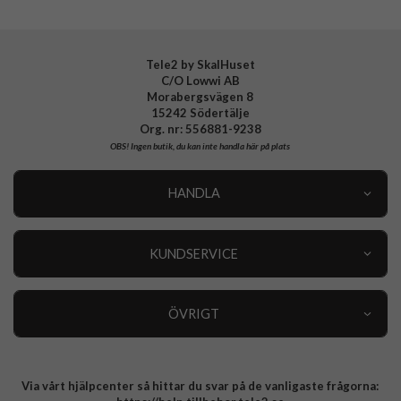
Tillverkarens art nr
937657
EAN
4772229376575
Tele2 by SkalHuset
C/O Lowwi AB
Morabergsvägen 8
15242 Södertälje
Org. nr: 556881-9238
OBS!
Ingen butik, du kan inte handla här på plats
HANDLA
Outlet
Nyheter
KUNDSERVICE
Varumärken
Kundservice
Specialkategorier
90 dagars öppet köp
ÖVRIGT
Köpevillkor
Om oss
Retur
Om cookies
Via vårt hjälpcenter så hittar du svar på de vanligaste frågorna:
Integritetspolicy