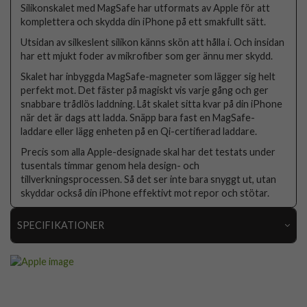
Silikonskalet med MagSafe har utformats av Apple för att
komplettera och skydda din iPhone på ett smakfullt sätt.
Utsidan av silkeslent silikon känns skön att hålla i. Och insidan
har ett mjukt foder av mikrofiber som ger ännu mer skydd.
Skalet har inbyggda MagSafe-magneter som lägger sig helt
perfekt mot. Det fäster på magiskt vis varje gång och ger
snabbare trådlös laddning. Låt skalet sitta kvar på din iPhone
när det är dags att ladda. Snäpp bara fast en MagSafe-
laddare eller lägg enheten på en Qi-certifierad laddare.
Precis som alla Apple-designade skal har det testats under
tusentals timmar genom hela design- och
tillverkningsprocessen. Så det ser inte bara snyggt ut, utan
skyddar också din iPhone effektivt mot repor och stötar.
SPECIFIKATIONER
Artikelnummer
92412
Passar till
iPhone 15
Produkttyp
Skal