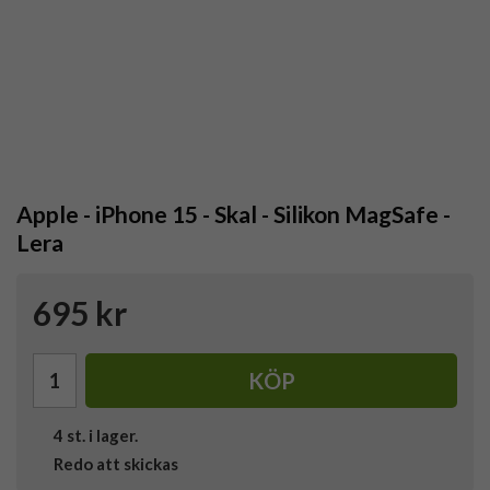
Apple - iPhone 15 - Skal - Silikon MagSafe -
Lera
695 kr
KÖP
4
st. i lager.
Redo att skickas