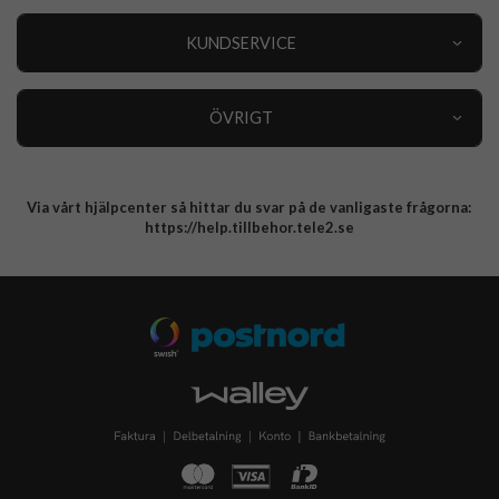
Outlet
Nyheter
KUNDSERVICE
Varumärken
Kundservice
Specialkategorier
90 dagars öppet köp
ÖVRIGT
Köpevillkor
Om oss
Retur
Om cookies
Via vårt hjälpcenter så hittar du svar på de vanligaste frågorna:
Integritetspolicy
https://help.tillbehor.tele2.se