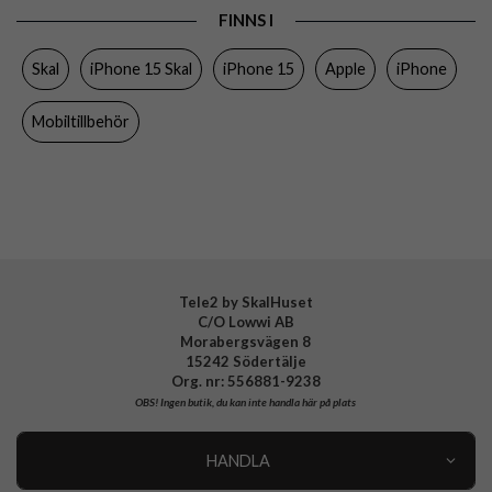
FINNS I
Egenskaper
MagSafe-kompatibel
Skal
iPhone 15 Skal
iPhone 15
Apple
iPhone
Färg
Grå
Material
Silikon
Mobiltillbehör
Varumärke
Apple
Tillverkarens art nr
MT0Q3ZM/A
EAN
194253939368
Tele2 by SkalHuset
C/O Lowwi AB
Morabergsvägen 8
15242 Södertälje
Org. nr: 556881-9238
OBS!
Ingen butik, du kan inte handla här på plats
HANDLA