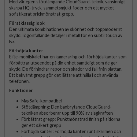
Med vår egen stötdämpande CloudGuard-teknik, vansinnigt
skarpa HQ-tryck, sammetsmjukt foder och ett mycket
sofistikerat prickmönstrat grepp.
Förstklassig look
Den ultimata kombinationen av skönhet och toppmodernt
skydd. Iögonfallande detaljer i metall för en subtil touch av
lyx.
Förhöjda kanter
Elite-mobilskalet har en kameraring och förhöjda kanter som
förbättrar utseendet på din enhet samtidigt som de ger
skydd. De förhindrar repor och skador vid fall från plattan.
Ett bekvämt grepp gör det lättare att hålla i och använda
telefonen.
Funktioner
MagSafe-kompatibel
Stötdämpning: Den banbrytande CloudGuard-
tekniken absorberar upp till 90% av slagkraften
Förbättrat grepp: Punktmönstrad finish på sidorna
ger ett säkert grepp
Förhöjda kanter: Förhöjda kanter runt skärmen och