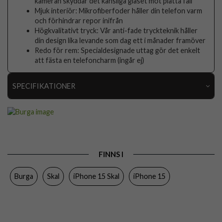
kameran skyddar det känsliga glaset mot platta fall
Mjuk interiör: Mikrofiberfoder håller din telefon varm
och förhindrar repor inifrån
Högkvalitativt tryck: Vår anti-fade tryckteknik håller
din design lika levande som dag ett i månader framöver
Redo för rem: Specialdesignade uttag gör det enkelt
att fästa en telefoncharm (ingår ej)
SPECIFIKATIONER
Artikelnummer
118128
Passar till
iPhone 15
Produkttyp
Skal
FINNS I
Egenskaper
Stöttålig
Burga
Skal
iPhone 15 Skal
iPhone 15
Färg
Flerfärgad
Material
Hårdplast (PC), Mjukplast (TPU)
Varumärke
Burga