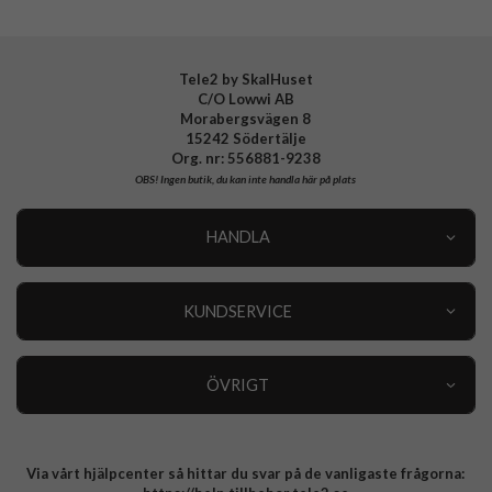
Tillverkarens art nr
903721
EAN
4772229037216
Tele2 by SkalHuset
C/O Lowwi AB
Morabergsvägen 8
15242 Södertälje
Org. nr: 556881-9238
OBS!
Ingen butik, du kan inte handla här på plats
HANDLA
Outlet
Nyheter
KUNDSERVICE
Varumärken
Kundservice
Specialkategorier
90 dagars öppet köp
ÖVRIGT
Köpevillkor
Om oss
Retur
Om cookies
Via vårt hjälpcenter så hittar du svar på de vanligaste frågorna:
Integritetspolicy