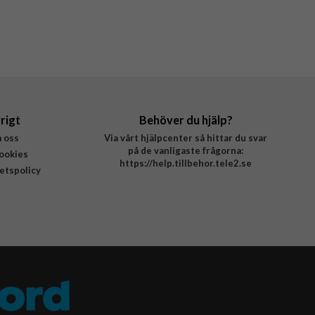
rigt
Behöver du hjälp?
 oss
Via vårt hjälpcenter så hittar du svar
på de vanligaste frågorna:
ookies
https://help.tillbehor.tele2.se
tetspolicy