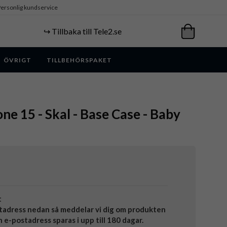
ersonlig kundservice
↪️ Tillbaka till Tele2.se
ÖVRIGT
TILLBEHÖRSPAKET
ne 15 - Skal - Base Case - Baby
t
tadress nedan så meddelar vi dig om produkten
in e-postadress sparas i upp till 180 dagar.