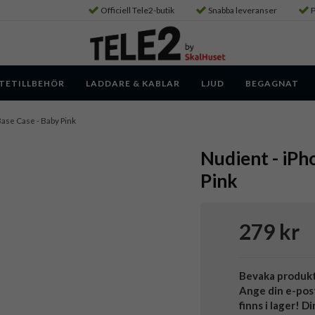
Officiell Tele2-butik
Snabba leveranser
P
TETILLBEHÖR
LADDARE & KABLAR
LJUD
BEGAGNAT
 Base Case - Baby Pink
Nudient - iPho
Pink
279 kr
Bevaka produk
Ange din e-pos
finns i lager! D