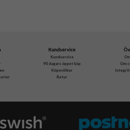
Rosa
Silikon
Nudient
00-020-0083-0105
7340212986840
a
Kundservice
Öv
Kundservice
Om
r
90 dagars öppet köp
Om c
en
Köpevillkor
Integri
gorier
Retur