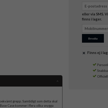
eller via SMS. 
finns i lager.
Bevaka
Finns ej i lag
Personli
Snabba l
Officiel
tt bekvämt grepp. Samtidigt som detta skal
. Base Case kommer i flera olika snygga