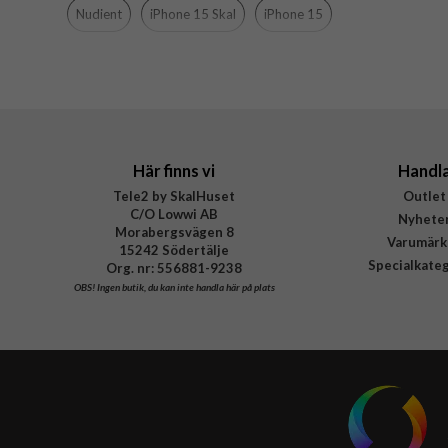
Färg
Nudient
iPhone 15 Skal
iPhone 15
Material
Varumärke
Tillverkarens art nr
EAN
Här finns vi
Handl
Tele2 by SkalHuset
Outlet
C/O Lowwi AB
Nyhete
Morabergsvägen 8
Varumärk
15242 Södertälje
Specialkate
Org. nr: 556881-9238
OBS!
Ingen butik, du kan inte handla här på plats