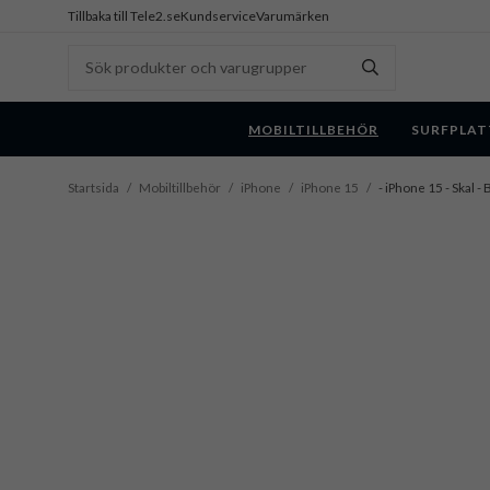
Tillbaka till Tele2.se
Kundservice
Varumärken
MOBILTILLBEHÖR
SURFPLAT
Startsida
/
Mobiltillbehör
/
iPhone
/
iPhone 15
/
- iPhone 15 - Skal -