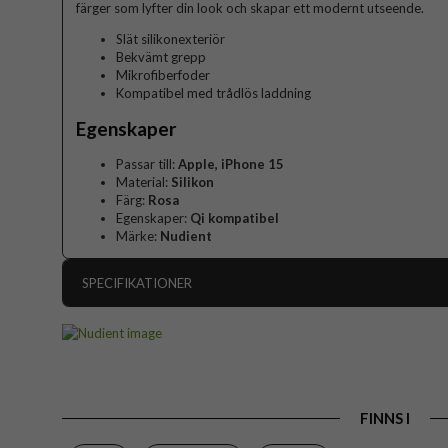
färger som lyfter din look och skapar ett modernt utseende.
Slät silikonexteriör
Bekvämt grepp
Mikrofiberfoder
Kompatibel med trådlös laddning
Egenskaper
Passar till:
Apple, iPhone 15
Material:
Silikon
Färg:
Rosa
Egenskaper:
Qi kompatibel
Märke:
Nudient
SPECIFIKATIONER
Artikelnummer
Passar till
Produkttyp
FINNS I
Egenskaper