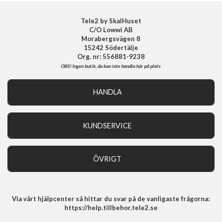
Tele2 by SkalHuset
C/O Lowwi AB
Morabergsvägen 8
15242 Södertälje
Org. nr: 556881-9238
OBS!
Ingen butik, du kan inte handla här på plats
HANDLA
Outlet
Nyheter
KUNDSERVICE
Varumärken
Kundservice
Specialkategorier
90 dagars öppet köp
ÖVRIGT
Köpevillkor
Om oss
Retur
Om cookies
Via vårt hjälpcenter så hittar du svar på de vanligaste frågorna:
Integritetspolicy
https://help.tillbehor.tele2.se