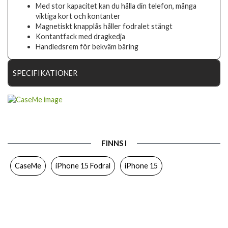
Med stor kapacitet kan du hålla din telefon, många
viktiga kort och kontanter
Magnetiskt knapplås håller fodralet stängt
Kontantfack med dragkedja
Handledsrem för bekväm bäring
SPECIFIKATIONER
Artikelnummer
90496
Passar till
iPhone 15
Produkttyp
Fodral
FINNS I
Egenskaper
Dragkedja, Kortfack, Löstagbart skal
CaseMe
iPhone 15 Fodral
iPhone 15
Färg
Blå
Material
Konstläder, Mjukplast (TPU)
Varumärke
CaseMe