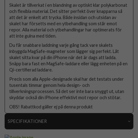
Skalet är tillverkat i en blandning av optiskt klar polykarbonat
och flexibla material. Det sitter perfekt över knapparna så
att det är enkelt att trycka. Både insidan och utsidan av
skalet har försetts med en ytbehandling som står emot
repor. Alla material och ytbehandlingar har optimerats för
att inte gulna med tiden.
Du får snabbare laddning varje gång tack vare skalets
inbyggda MagSafe-magneter som lägger sig perfekt. Låt
skalet sitta kvar på din iPhone när det är dags att ladda.
Snäpp bara fast en MagSafe-laddare eller lägg enheten på en
Qi-certifierad laddare.
Precis som alla Apple-designade skal har det testats under
tusentals timmar genom hela design- och
tillverkningsprocessen. Så det ser inte bara snyggt ut, utan
skyddar också din iPhone effektivt mot repor och stötar.
OBS! Rabattkod gäller ej på denna produkt
SPECIFIKATIONER
Artikelnummer
92437