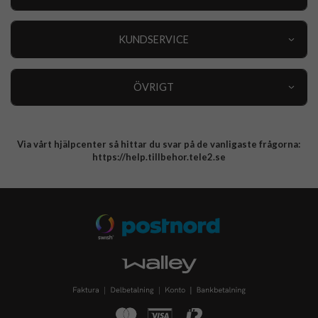
Outlet
Nyheter
KUNDSERVICE
Varumärken
Kundservice
Specialkategorier
90 dagars öppet köp
ÖVRIGT
Köpevillkor
Om oss
Retur
Om cookies
Via vårt hjälpcenter så hittar du svar på de vanligaste frågorna:
Integritetspolicy
https://help.tillbehor.tele2.se