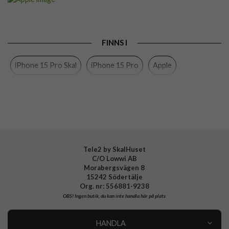
Passar till
iPhone 15 Pro
Produkttyp
Skal
FINNS I
Egenskaper
MagSafe-kompatibel
iPhone 15 Pro Skal
iPhone 15 Pro
Apple
Färg
Genomskinlig
Material
Hårdplast (PC), Mjukplast (TPU)
Varumärke
Apple
Tillverkarens art nr
MT223ZM/A
EAN
194253940326
Tele2 by SkalHuset
C/O Lowwi AB
Morabergsvägen 8
15242 Södertälje
Org. nr: 556881-9238
OBS!
Ingen butik, du kan inte handla här på plats
HANDLA