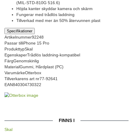
(MIL-STD-810G 516.6)
Höjda kanter skyddar kamera och skärm
Fungerar med trådlös laddning
Tillverkad med mer än 50% återvunnen plast
Specifikationer
Artikelnummer
92248
Passar till
iPhone 15 Pro
Produkttyp
Skal
Egenskaper
Trådlös laddning-kompatibel
Färg
Genomskinlig
Material
Gummi, Hårdplast (PC)
Varumärke
Otterbox
Tillverkarens art nr
77-92641
EAN
840304730322
FINNS I
Skal