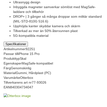
Ultrasnygg design
Inbyggda magneter samverkar sömlöst med MagSafe-
laddare och tillbehör
DROP+ | 3 gånger så många droppar som militär standard
(MIL-STD-810G 516.6)
Upphöjda kanter skyddar kamera och skärm
Tillverkad av mer än 50% återvunnen plast
5G-kompatibla material
Specifikationer
Artikelnummer
92251
Passar till
iPhone 15 Pro
Produkttyp
Skal
Egenskaper
MagSafe-kompatibel
Färg
Genomskinlig
Material
Gummi, Hårdplast (PC)
Varumärke
Otterbox
Tillverkarens art nr
77-93026
EAN
840304734047