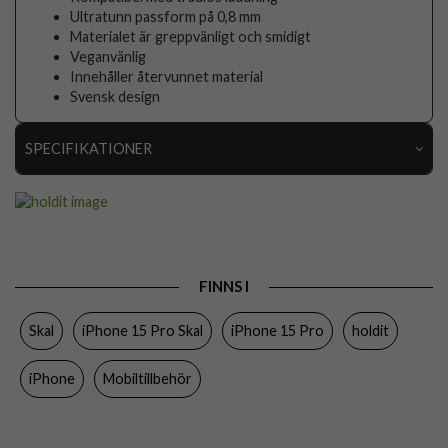
Ultratunn passform på 0,8 mm
Materialet är greppvänligt och smidigt
Veganvänlig
Innehåller återvunnet material
Svensk design
SPECIFIKATIONER
Artikelnummer
89265
Passar till
iPhone 15 Pro
Produkttyp
Skal
FINNS I
Egenskaper
Trådlös laddning-kompatibel
Skal
iPhone 15 Pro Skal
iPhone 15 Pro
holdit
Färg
Grön
Material
Silikon
iPhone
Mobiltillbehör
Varumärke
holdit
Tillverkarens art nr
15995