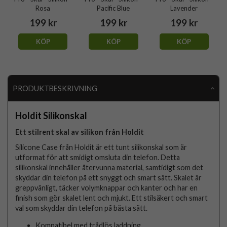
Rosa
Pacific Blue
Lavender
199 kr
199 kr
199 kr
KÖP
KÖP
KÖP
PRODUKTBESKRIVNING
Holdit Silikonskal
Ett stilrent skal av silikon från Holdit
Silicone Case från Holdit är ett tunt silikonskal som är
utformat för att smidigt omsluta din telefon. Detta
silikonskal innehåller återvunna material, samtidigt som det
skyddar din telefon på ett snyggt och smart sätt. Skalet är
greppvänligt, täcker volymknappar och kanter och har en
finish som gör skalet lent och mjukt. Ett stilsäkert och smart
val som skyddar din telefon på bästa sätt.
Kompatibel med trådlös laddning