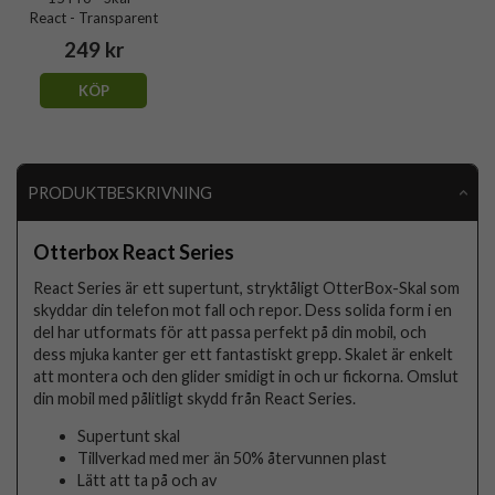
React - Transparent
249 kr
KÖP
PRODUKTBESKRIVNING
Otterbox React Series
React Series är ett supertunt, stryktåligt OtterBox-Skal som
skyddar din telefon mot fall och repor. Dess solida form i en
del har utformats för att passa perfekt på din mobil, och
dess mjuka kanter ger ett fantastiskt grepp. Skalet är enkelt
att montera och den glider smidigt in och ur fickorna. Omslut
din mobil med pålitligt skydd från React Series.
Supertunt skal
Tillverkad med mer än 50% återvunnen plast
Lätt att ta på och av