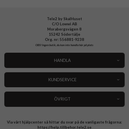
Tele2 by SkalHuset
C/O Lowwi AB
Morabergsvägen 8
15242 Södertälje
Org. nr: 556881-9238
OBS!
Ingen butik, du kan inte handla här på plats
HANDLA
Outlet
Nyheter
KUNDSERVICE
Varumärken
Kundservice
Specialkategorier
90 dagars öppet köp
ÖVRIGT
Köpevillkor
Om oss
Retur
Om cookies
Via vårt hjälpcenter så hittar du svar på de vanligaste frågorna:
Integritetspolicy
https://help.tillbehor.tele2.se