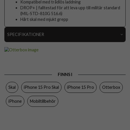
Kompatibel med trådlös laddning
DROP+ | falltestad för att leva upp till militär standard
(MIL-STD-810G 516.6)
Hårt skal med mjukt grepp
SPECIFIKATIONER
Artikelnummer
92240
Passar till
iPhone 15 Pro
Produkttyp
Skal
FINNS I
Egenskaper
Trådlös laddning-kompatibel
Skal
iPhone 15 Pro Skal
iPhone 15 Pro
Otterbox
Färg
Genomskinlig, Rosa
Material
Gummi, Hårdplast (PC)
iPhone
Mobiltillbehör
Varumärke
Otterbox
Tillverkarens art nr
77-92764
EAN
840304731473