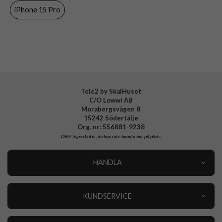
iPhone 15 Pro
Varumärke
Urban Armor Gear (UAG)
Tillverkarens art nr
114281114343
EAN
840283909443
Tele2 by SkalHuset
C/O Lowwi AB
Morabergsvägen 8
15242 Södertälje
Org. nr: 556881-9238
OBS!
Ingen butik, du kan inte handla här på plats
HANDLA
Outlet
Nyheter
KUNDSERVICE
Varumärken
Kundservice
Specialkategorier