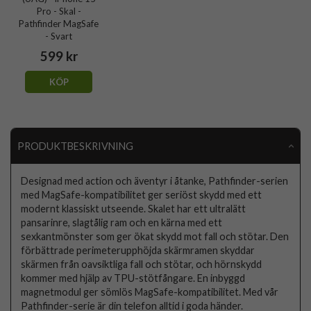
Pro - Skal -
Pathfinder MagSafe
- Svart
599 kr
KÖP
PRODUKTBESKRIVNING
Designad med action och äventyr i åtanke, Pathfinder-serien
med MagSafe-kompatibilitet ger seriöst skydd med ett
modernt klassiskt utseende. Skalet har ett ultralätt
pansarinre, slagtålig ram och en kärna med ett
sexkantmönster som ger ökat skydd mot fall och stötar. Den
förbättrade perimeterupphöjda skärmramen skyddar
skärmen från oavsiktliga fall och stötar, och hörnskydd
kommer med hjälp av TPU-stötfångare. En inbyggd
magnetmodul ger sömlös MagSafe-kompatibilitet. Med vår
Pathfinder-serie är din telefon alltid i goda händer.