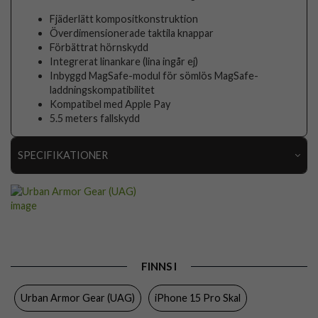
Fjäderlätt kompositkonstruktion
Överdimensionerade taktila knappar
Förbättrat hörnskydd
Integrerat linankare (lina ingår ej)
Inbyggd MagSafe-modul för sömlös MagSafe-
laddningskompatibilitet
Kompatibel med Apple Pay
5.5 meters fallskydd
SPECIFIKATIONER
Artikelnummer
88915
Passar till
iPhone 15 Pro
Produkttyp
Skal
Egenskaper
MagSafe-kompatibel, Stöttålig
FINNS I
Färg
Genomskinlig
Urban Armor Gear (UAG)
iPhone 15 Pro Skal
Material
Hårdplast (PC), Mjukplast (TPU)