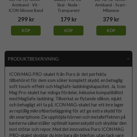
Armband - Vit -
Skal - Nude -
Armband - Svart -
ICON Silicone Band
Transparent
Milanese
299 kr
179 kr
379 kr
KÖP
KÖP
KÖP
PRODUKTBESKRIVNING
ICON MAG PRO-skalet från Puro är det perfekta
tillbehöret för dem som söker komplett skydd, en behaglig
soft touch-effekt och MagSafe-laddningskapacitet. Ja, Icon
Mag Pro-skalet har många fördelar, inklusive kompatibilitet
med MagSafe-laddning. Tillverkat av flytande silikon, mjukt
och behagligt att ta på, ICON MAG-skalet har ett inre lager
av reptålig mikrofiberbeläggning för att ge extra skydd för
din smartphone. De upphöjda hörnen och metalleffekten på
kanterna säkerställer optimalt kameraskydd och skyddar den
mot stötar och repor. Med det innovativa Puro ICON MAG
PRO-skalet skyddar du inte bara din telefon, utan tack vare