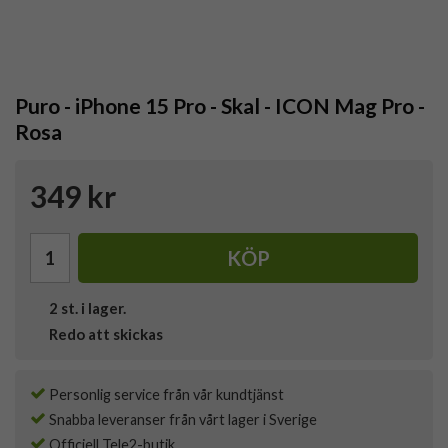
Puro - iPhone 15 Pro - Skal - ICON Mag Pro -
Rosa
349 kr
KÖP
2
st. i lager.
Redo att skickas
Personlig service från vår kundtjänst
Snabba leveranser från vårt lager i Sverige
Officiell Tele2-butik