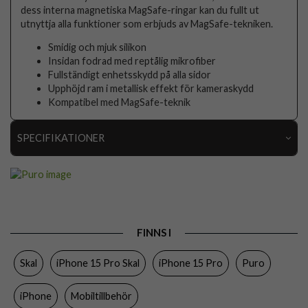
dess interna magnetiska MagSafe-ringar kan du fullt ut
utnyttja alla funktioner som erbjuds av MagSafe-tekniken.
Smidig och mjuk silikon
Insidan fodrad med reptålig mikrofiber
Fullständigt enhetsskydd på alla sidor
Upphöjd ram i metallisk effekt för kameraskydd
Kompatibel med MagSafe-teknik
SPECIFIKATIONER
Artikelnummer
88883
Passar till
iPhone 15 Pro
Produkttyp
Skal
FINNS I
Egenskaper
MagSafe-kompatibel
Skal
iPhone 15 Pro Skal
iPhone 15 Pro
Puro
Färg
Rosa
Material
Silikon
iPhone
Mobiltillbehör