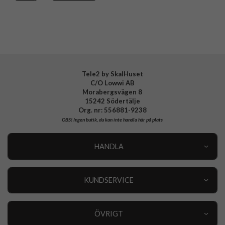
Varumärke
Puro
Tillverkarens art nr
PUIPC15P61ICONMPBLK
EAN
8018417455773
Tele2 by SkalHuset
C/O Lowwi AB
Morabergsvägen 8
15242 Södertälje
Org. nr: 556881-9238
OBS!
Ingen butik, du kan inte handla här på plats
HANDLA
Outlet
Nyheter
KUNDSERVICE
Varumärken
Kundservice
Specialkategorier
90 dagars öppet köp
ÖVRIGT
Köpevillkor