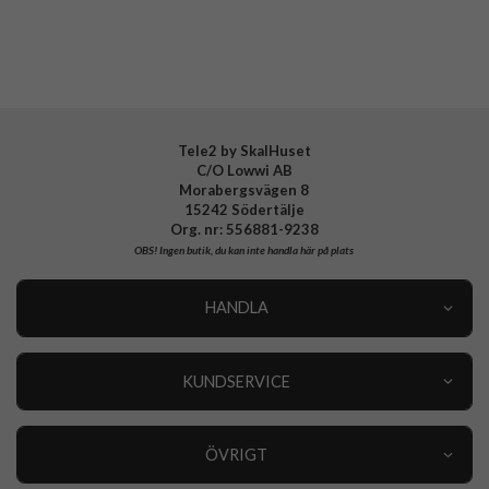
Tillverkarens art nr
IDFCMS-I2361P-488
EAN
7340205190308
Tele2 by SkalHuset
C/O Lowwi AB
Morabergsvägen 8
15242 Södertälje
Org. nr: 556881-9238
OBS!
Ingen butik, du kan inte handla här på plats
HANDLA
Outlet
Nyheter
KUNDSERVICE
Varumärken
Kundservice
Specialkategorier
90 dagars öppet köp
ÖVRIGT
Köpevillkor