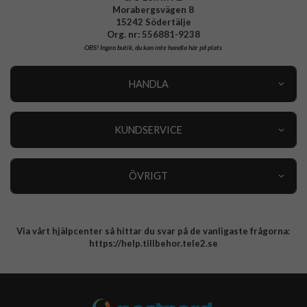
Morabergsvägen 8
15242 Södertälje
Org. nr: 556881-9238
OBS!
Ingen butik, du kan inte handla här på plats
HANDLA
Outlet
Nyheter
KUNDSERVICE
Varumärken
Kundservice
Specialkategorier
90 dagars öppet köp
ÖVRIGT
Köpevillkor
Om oss
Retur
Om cookies
Via vårt hjälpcenter så hittar du svar på de vanligaste frågorna:
Integritetspolicy
https://help.tillbehor.tele2.se