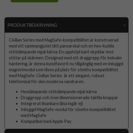
PRODUKTBESKRIVNING
Civilian Series med MagSafe-kompatibilitet är konstruerad
med ett sammangjutet lätt pansarskal och en hex-kudde
stötdämpande mjuk kärna. En upphöjd kant skyddar mot
stötar på skärmen. Designad med ett draggrepp för bekväm
hantering, är denna kundfavorit nu tillgänglig med en inbyggd
magnetmodul som låses på plats för sömlös kompatibilitet
med MagSafe. Civilian Series är ett elegant, robust
telefonskal för den moderna vandraren.
Hexdämpande stötdämpande mjuk kärna
Draggrepp och överdimensionerade taktila knappar
Integrerat linankare (lina ingår ej)
Inbyggd MagSafe-modul för sömlös kompatibilitet
med MagSafe
Kompatibel med Apple Pay