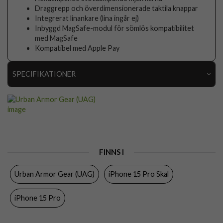
Draggrepp och överdimensionerade taktila knappar
Integrerat linankare (lina ingår ej)
Inbyggd MagSafe-modul för sömlös kompatibilitet
med MagSafe
Kompatibel med Apple Pay
SPECIFIKATIONER
Artikelnummer
88973
Passar till
iPhone 15 Pro
Produkttyp
Skal
Egenskaper
MagSafe-kompatibel, Stöttålig
FINNS I
Färg
Grön
Urban Armor Gear (UAG)
iPhone 15 Pro Skal
Material
Hårdplast (PC), Mjukplast (TPU)
iPhone 15 Pro
Varumärke
Urban Armor Gear (UAG)
Tillverkarens art nr
114275117272