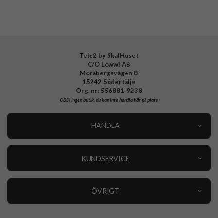
EAN
840283909283
Tele2 by SkalHuset
C/O Lowwi AB
Morabergsvägen 8
15242 Södertälje
Org. nr: 556881-9238
OBS!
Ingen butik, du kan inte handla här på plats
HANDLA
Outlet
Nyheter
KUNDSERVICE
Varumärken
Kundservice
Specialkategorier
90 dagars öppet köp
ÖVRIGT
Köpevillkor
Om oss
Retur