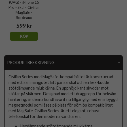
(UAG) - iPhone 15
Pro - Skal - Civilian
MagSafe -
Bordeaux
599 kr
KÖP
PRODUKTBESKRIVNING
Civilian Series med MagSafe-kompatibilitet är konstruerad
med ett sammangjutet lätt pansarskal och en hex-kudde
stötdämpande mjuk kärna. En upphöjd kant skyddar mot
stötar på skärmen. Designad med ett draggrepp för bekväm
hantering, är denna kundfavorit nu tillgänglig med en inbyggd
magnetmodul som låses på plats för sömlös kompatibilitet
med MagSafe. Civilian Series är ett elegant, robust
telefonskal för den moderna vandraren.
Hexdämpande stötdämpande mjuk kärna