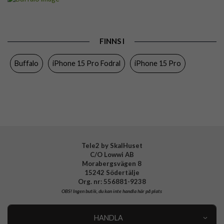
Passar till
iPhone 15 Pro
Produkttyp
Fodral
FINNS I
Egenskaper
Kortfack, Löstagbart skal, MagSafe-
kompatibel
Buffalo
iPhone 15 Pro Fodral
iPhone 15 Pro
Färg
Brun
Material
Mjukplast (TPU), Äkta läder
Varumärke
Buffalo
Tillverkarens art nr
590125
EAN
7319925901259
Tele2 by SkalHuset
C/O Lowwi AB
Morabergsvägen 8
15242 Södertälje
Org. nr: 556881-9238
OBS!
Ingen butik, du kan inte handla här på plats
HANDLA