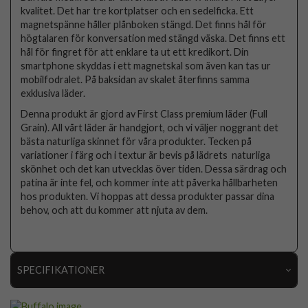
kvalitet. Det har tre kortplatser och en sedelficka. Ett
magnetspänne håller plånboken stängd. Det finns hål för
högtalaren för konversation med stängd väska. Det finns ett
hål för fingret för att enklare ta ut ett kredikort. Din
smartphone skyddas i ett magnetskal som även kan tas ur
mobilfodralet. På baksidan av skalet återfinns samma
exklusiva läder.
Denna produkt är gjord av First Class premium läder (Full
Grain). All vårt läder är handgjort, och vi väljer noggrant det
bästa naturliga skinnet för våra produkter. Tecken på
variationer i färg och i textur är bevis på lädrets naturliga
skönhet och det kan utvecklas över tiden. Dessa särdrag och
patina är inte fel, och kommer inte att påverka hållbarheten
hos produkten. Vi hoppas att dessa produkter passar dina
behov, och att du kommer att njuta av dem.
SPECIFIKATIONER
Artikelnummer
91757