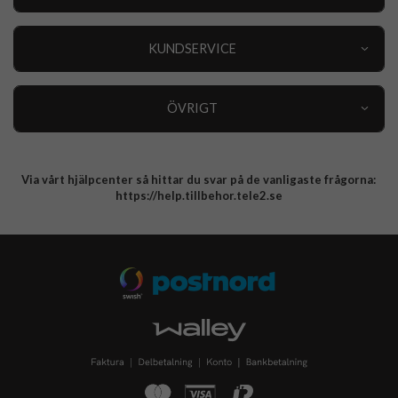
Outlet
Nyheter
KUNDSERVICE
Varumärken
Kundservice
Specialkategorier
90 dagars öppet köp
ÖVRIGT
Köpevillkor
Om oss
Retur
Om cookies
Via vårt hjälpcenter så hittar du svar på de vanligaste frågorna:
Integritetspolicy
https://help.tillbehor.tele2.se