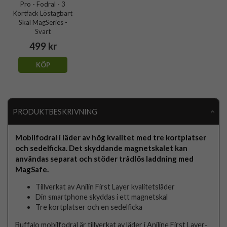
Pro - Fodral - 3
Kortfack Löstagbart
Skal MagSeries -
Svart
499 kr
KÖP
PRODUKTBESKRIVNING
Mobilfodral i läder av hög kvalitet med tre kortplatser
och sedelficka. Det skyddande magnetskalet kan
användas separat och stöder trådlös laddning med
MagSafe.
Tillverkat av Anilin First Layer kvalitetsläder
Din smartphone skyddas i ett magnetskal
Tre kortplatser och en sedelficka
Buffalo mobilfodral är tillverkat av läder i Aniline First Layer-