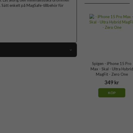
gn. Låt aldrig den minimalistiska drömmen
r. Sätt enkelt på MagSafe-tillbehör för
89436
Spigen - iPhone 15 Pro
Max - Skal - Ultra Hybri
iPhone 15 Pro Max
MagFit - Zero One
Skal
349 kr
MagSafe-kompatibel
KÖP
Guld
Hårdplast (PC), Mjukplast (TPU)
Spigen
ACS06579