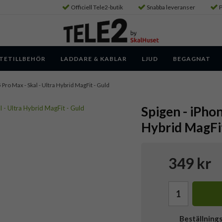
Officiell Tele2-butik
Snabba leveranser
P
TETILLBEHÖR
LADDARE & KABLAR
LJUD
BEGAGNAT
 Pro Max - Skal - Ultra Hybrid MagFit - Guld
Spigen - iPhon
Hybrid MagFit
349 kr
Beställning