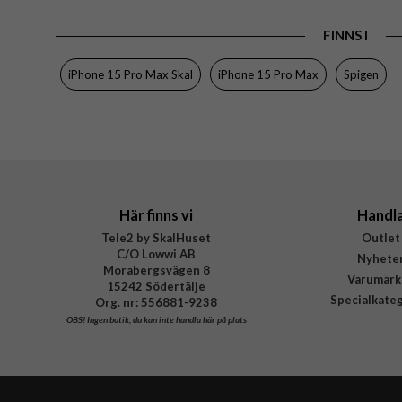
EAN
FINNS I
iPhone 15 Pro Max Skal
iPhone 15 Pro Max
Spigen
Här finns vi
Handl
Tele2 by SkalHuset
Outlet
C/O Lowwi AB
Nyhete
Morabergsvägen 8
Varumärk
15242 Södertälje
Specialkate
Org. nr: 556881-9238
OBS!
Ingen butik, du kan inte handla här på plats