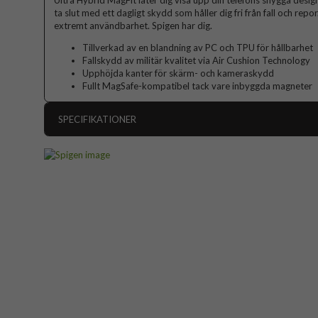
Ultra Hybrid MagFit låter dig visa upp din telefons snygga desi
ta slut med ett dagligt skydd som håller dig fri från fall och repo
extremt användbarhet. Spigen har dig.
Tillverkad av en blandning av PC och TPU för hållbarhet
Fallskydd av militär kvalitet via Air Cushion Technology
Upphöjda kanter för skärm- och kameraskydd
Fullt MagSafe-kompatibel tack vare inbyggda magneter
SPECIFIKATIONER
Artikelnummer
Passar till
Produkttyp
Egenskaper
Färg
Material
Varumärke
Tillverkarens art nr