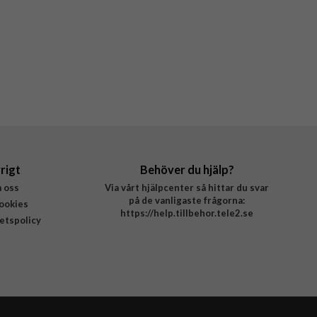
rigt
Behöver du hjälp?
 oss
Via vårt hjälpcenter så hittar du svar
på de vanligaste frågorna:
ookies
https://help.tillbehor.tele2.se
tetspolicy