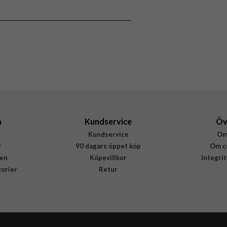
8809896749282
a
Kundservice
Öv
Kundservice
Om
r
90 dagars öppet köp
Om c
en
Köpevillkor
Integri
gorier
Retur