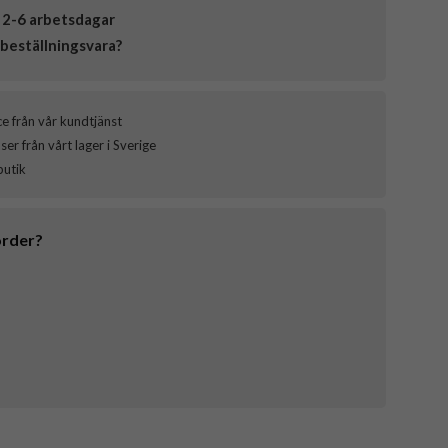
 2-6 arbetsdagar
beställningsvara?
ce från vår kundtjänst
er från vårt lager i Sverige
butik
order?