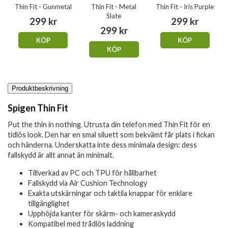
Thin Fit - Gunmetal
Thin Fit - Metal
Thin Fit - Iris Purple
Slate
299 kr
299 kr
299 kr
KÖP
KÖP
KÖP
Produktbeskrivning
Spigen Thin Fit
Put the thin in nothing. Utrusta din telefon med Thin Fit för en
tidlös look. Den har en smal siluett som bekvämt får plats i fickan
och händerna. Underskatta inte dess minimala design: dess
fallskydd är allt annat än minimalt.
Tillverkad av PC och TPU för hållbarhet
Fallskydd via Air Cushion Technology
Exakta utskärningar och taktila knappar för enklare
tillgänglighet
Upphöjda kanter för skärm- och kameraskydd
Kompatibel med trådlös laddning