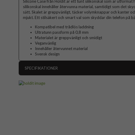
Silicone Case från Holdit är ett tunt silikonskal som är utformat 
silikonskal innehåller återvunna material, samtidigt som det sky
sätt. Skalet är greppvänligt, täcker volymknappar och kanter och
mjukt. Ett stilsäkert och smart val som skyddar din telefon på bä
Kompatibel med trådlös laddning
Ultratunn passform på 0,8 mm
Materialet är greppvänligt och smidigt
Veganvänlig
Innehåller återvunnet material
Svensk design
SPECIFIKATIONER
Artikelnummer
Passar till
Produkttyp
Egenskaper
Färg
Material