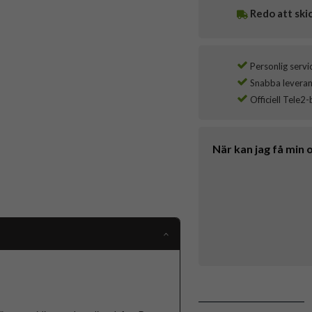
Redo att ski
Personlig servi
Snabba leverans
Officiell Tele2-
När kan jag få min 