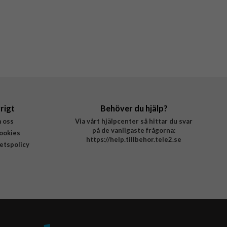
rigt
Behöver du hjälp?
 oss
Via vårt hjälpcenter så hittar du svar
på de vanligaste frågorna:
ookies
https://help.tillbehor.tele2.se
tetspolicy