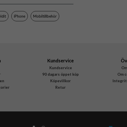
holdit
16006
ldit
iPhone
Mobiltillbehör
7330985160066
a
Kundservice
Öv
Kundservice
Om
r
90 dagars öppet köp
Om c
en
Köpevillkor
Integri
gorier
Retur