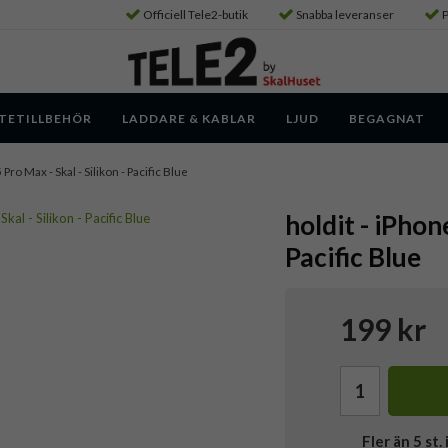
Officiell Tele2-butik
Snabba leveranser
P
TETILLBEHÖR
LADDARE & KABLAR
LJUD
BEGAGNAT
 Pro Max - Skal - Silikon - Pacific Blue
holdit - iPhon
Pacific Blue
199 kr
Fler än 5 st. 