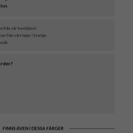
ckas
ce från vår kundtjänst
er från vårt lager i Sverige
butik
order?
FINNS ÄVEN I DESSA FÄRGER