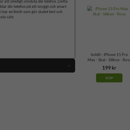
för att smidigt omsluta din telefon. Detta
ddar din telefon på ett snyggt och smart
 har en finish som gör skalet lent och
sta sätt.
holdit - iPhone 15 Pro
Max - Skal - Silikon - Ros
199 kr
89275
KÖP
iPhone 15 Pro Max
Skal
Trådlös laddning-kompatibel
Blå
Silikon