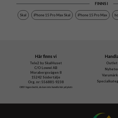
Varumärke
FINNS I
Tillverkarens art nr
Skal
iPhone 15 Pro Max Skal
iPhone 15 Pro Max
ho
EAN
Här finns vi
Handl
Tele2 by SkalHuset
Outlet
C/O Lowwi AB
Nyhete
Morabergsvägen 8
Varumärk
15242 Södertälje
Specialkate
Org. nr: 556881-9238
OBS!
Ingen butik, du kan inte handla här på plats