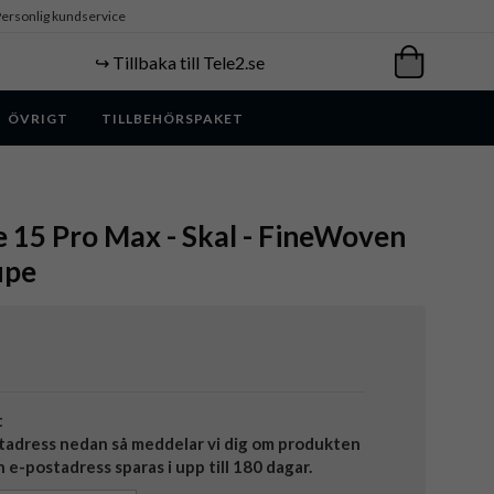
ersonlig kundservice
↪️ Tillbaka till Tele2.se
ÖVRIGT
TILLBEHÖRSPAKET
e 15 Pro Max - Skal - FineWoven
upe
t
tadress nedan så meddelar vi dig om produkten
in e-postadress sparas i upp till 180 dagar.