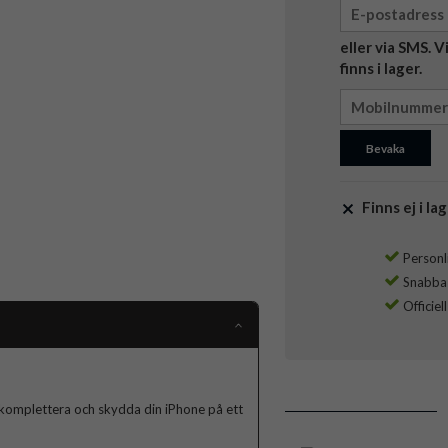
eller via SMS. 
finns i lager.
Bevaka
Finns ej i lag
Personli
Snabba l
Officiel
komplettera och skydda din iPhone på ett