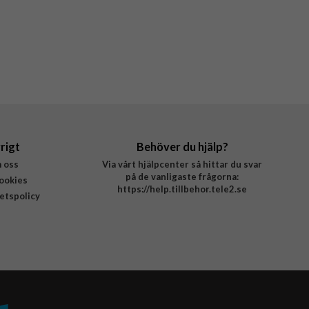
rigt
Behöver du hjälp?
 oss
Via vårt hjälpcenter så hittar du svar
på de vanligaste frågorna:
ookies
https://help.tillbehor.tele2.se
tetspolicy