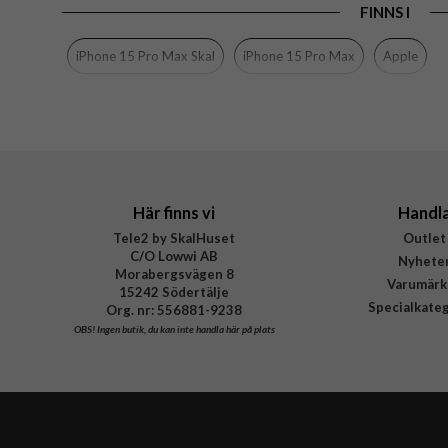
FINNS I
Egenskaper
Färg
iPhone 15 Pro Max Skal
iPhone 15 Pro Max
Apple
Material
Varumärke
Tillverkarens art nr
EAN
Här finns vi
Handl
Tele2 by SkalHuset
Outlet
C/O Lowwi AB
Nyhete
Morabergsvägen 8
Varumärk
15242 Södertälje
Specialkate
Org. nr: 556881-9238
OBS!
Ingen butik, du kan inte handla här på plats