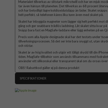
Materialet tillverkas av slitstark mikrotwill och har en mjuk m
tar även hänsyn till planeten. Det tillverkas av 68 procent åte
och har betydligt lägre koldioxidutsläpp än läder. Skalet snäpps
helt perfekt, så telefonen känns lika tunn även med skalet på.
Skalet har inbyggda magneter som lägger sig helt perfekt mot di
gång och ger snabbare trådlös laddning. Låt skalet sitta kvar på 
Snäpp bara fast en MagSafe-laddare eller lägg enheten på en Qi-
Precis som alla Apple-designade skal har det testats under tus
tillverkningsprocessen. Så det ser inte bara snyggt ut, utan sky
och stötar.
Skalet är av hög kvalitet och utgör ett tåligt skydd till din iPh
tiden. MagSafe-tillbehör som används tillsammans med fodralet 
använder ett silikonskal eller transparent skal om du oroas över 
OBS! Rabattkod gäller ej på denna produkt
SPECIFIKATIONER
Artikelnummer
Passar till
Produkttyp