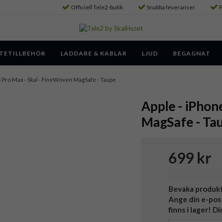
Officiell Tele2-butik
Snabba leveranser
P
TETILLBEHÖR
LADDARE & KABLAR
LJUD
BEGAGNAT
5 Pro Max - Skal - FineWoven MagSafe - Taupe
Apple - iPhon
MagSafe - Ta
699 kr
Bevaka produk
Ange din e-pos
finns i lager! D