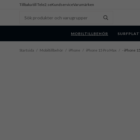
Tillbaka till Tele2.se
Kundservice
Varumärken
MOBILTILLBEHÖR
SURFPLAT
Startsida
/
Mobiltillbehör
/
iPhone
/
iPhone 15 Pro Max
/
- iPhone 1