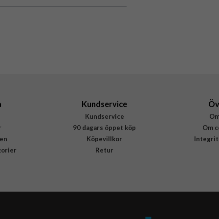
MagSafe-kompatibel
Brun
Tyg
Apple
MT4W3ZM/A
194253945871
a
Kundservice
Öv
Kundservice
Om
r
90 dagars öppet köp
Om c
en
Köpevillkor
Integri
gorier
Retur