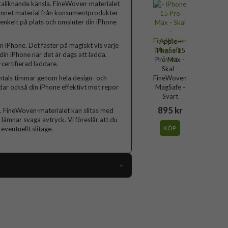
ockaliknande känsla. FineWoven-materialet
rvunnet material från konsumentprodukter
 enkelt på plats och omsluter din iPhone
Apple -
n iPhone. Det fäster på magiskt vis varje
iPhone 15
din iPhone när det är dags att ladda.
Pro Max -
certifierad laddare.
Skal -
entals timmar genom hela design- och
FineWoven
ddar också din iPhone effektivt mot repor
MagSafe -
Svart
895 kr
one. FineWoven-materialet kan slitas med
lämnar svaga avtryck. Vi föreslår att du
KÖP
eventuellt slitage.
92456
iPhone 15 Pro Max
Skal