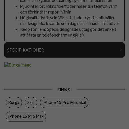
kameran skyddar det känsliga glaset mot platta fall
Mjuk interiör: Mikrofiberfoder håller din telefon varm
och förhindrar repor inifrån
Högkvalitativt tryck: Vår anti-fade tryckteknik håller
din design lika levande som dag ett i månader framöver
Redo för rem: Specialdesignade uttag gör det enkelt
att fästa en telefoncharm (ingår ej)
SPECIFIKATIONER
Artikelnummer
118077
Passar till
iPhone 15 Pro Max
Produkttyp
Skal
FINNS I
Egenskaper
Stöttålig
Burga
Skal
iPhone 15 Pro Max Skal
Färg
Flerfärgad
Material
Hårdplast (PC), Mjukplast (TPU)
iPhone 15 Pro Max
Varumärke
Burga