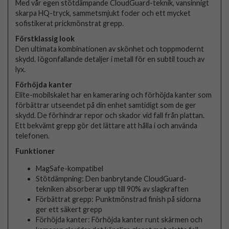
Med vår egen stötdämpande CloudGuard-teknik, vansinnigt
skarpa HQ-tryck, sammetsmjukt foder och ett mycket
sofistikerat prickmönstrat grepp.
Förstklassig look
Den ultimata kombinationen av skönhet och toppmodernt
skydd. Iögonfallande detaljer i metall för en subtil touch av
lyx.
Förhöjda kanter
Elite-mobilskalet har en kameraring och förhöjda kanter som
förbättrar utseendet på din enhet samtidigt som de ger
skydd. De förhindrar repor och skador vid fall från plattan.
Ett bekvämt grepp gör det lättare att hålla i och använda
telefonen.
Funktioner
MagSafe-kompatibel
Stötdämpning: Den banbrytande CloudGuard-
tekniken absorberar upp till 90% av slagkraften
Förbättrat grepp: Punktmönstrad finish på sidorna
ger ett säkert grepp
Förhöjda kanter: Förhöjda kanter runt skärmen och