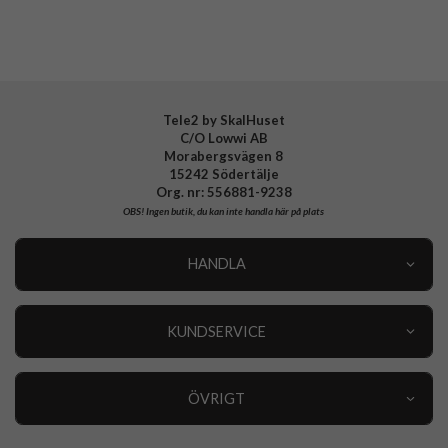
Tillverkarens art nr
883259
EAN
4772228832591
Tele2 by SkalHuset
C/O Lowwi AB
Morabergsvägen 8
15242 Södertälje
Org. nr: 556881-9238
OBS!
Ingen butik, du kan inte handla här på plats
HANDLA
Outlet
Nyheter
KUNDSERVICE
Varumärken
Kundservice
Specialkategorier
90 dagars öppet köp
ÖVRIGT
Köpevillkor
Om oss
Retur