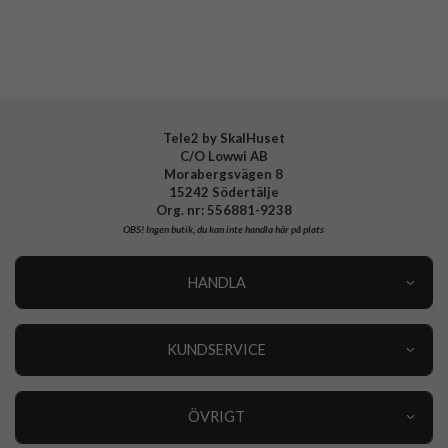
Material
Konstläder, Mjukplast (TPU)
Varumärke
CaseMe
Tele2 by SkalHuset
C/O Lowwi AB
Morabergsvägen 8
15242 Södertälje
Org. nr: 556881-9238
OBS!
Ingen butik, du kan inte handla här på plats
HANDLA
Outlet
Nyheter
KUNDSERVICE
Varumärken
Kundservice
Specialkategorier
90 dagars öppet köp
ÖVRIGT
Köpevillkor