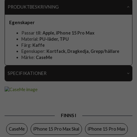
PRODUKTBESKRIVNING
Egenskaper
Passar till:
Apple, iPhone 15 Pro Max
Material:
PU-läder, TPU
Färg:
Kaffe
Egenskaper:
Kortfack, Dragkedja, Grepp/hållare
Märke:
CaseMe
SPECIFIKATIONER
Artikelnummer
90425
Passar till
iPhone 15 Pro Max
Produkttyp
Skal
FINNS I
Egenskaper
Dragkedja, Grepp/hållare, Kortfack
CaseMe
iPhone 15 Pro Max Skal
iPhone 15 Pro Max
Färg
Kaffe