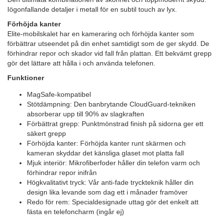
Iögonfallande detaljer i metall för en subtil touch av lyx.
Förhöjda kanter
Elite-mobilskalet har en kameraring och förhöjda kanter som
förbättrar utseendet på din enhet samtidigt som de ger skydd. De
förhindrar repor och skador vid fall från plattan. Ett bekvämt grepp
gör det lättare att hålla i och använda telefonen.
Funktioner
MagSafe-kompatibel
Stötdämpning: Den banbrytande CloudGuard-tekniken
absorberar upp till 90% av slagkraften
Förbättrat grepp: Punktmönstrad finish på sidorna ger ett
säkert grepp
Förhöjda kanter: Förhöjda kanter runt skärmen och
kameran skyddar det känsliga glaset mot platta fall
Mjuk interiör: Mikrofiberfoder håller din telefon varm och
förhindrar repor inifrån
Högkvalitativt tryck: Vår anti-fade tryckteknik håller din
design lika levande som dag ett i månader framöver
Redo för rem: Specialdesignade uttag gör det enkelt att
fästa en telefoncharm (ingår ej)