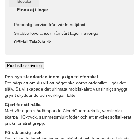
Bevaka
Finns ej i lager.
Personlig service från vår kundtjänst
Snabba leveranser från vårt lager i Sverige
Officiell Tele2-butik
Produktbeskrivning
Den nya standarden inom lyxiga telefonskal
Det sägs att om du vill att något ska göras ordentligt – gör det
själv. Så vi skapade det ultimata mobilskalet: vansinnigt snyggt,
grymt skyddande och verkligen Elite.
Gjort för att hålla
Med vår egen stötdämpande CloudGuard-teknik, vansinnigt
skarpa HQ-tryck, sammetsmjukt foder och ett mycket sofistikerat
prickmönstrat grepp.
Förstklassig look
Den ultimata kombinationen av skönhet och toppmodernt skydd.