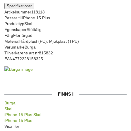
Specifikationer
Artikelnummer
118118
Passar till
iPhone 15 Plus
Produkttyp
Skal
Egenskaper
Stöttålig
Färg
Flerfärgad
Material
Hårdplast (PC), Mjukplast (TPU)
Varumärke
Burga
Tillverkarens art nr
815832
EAN
4772228158325
FINNS I
Burga
Skal
iPhone 15 Plus Skal
iPhone 15 Plus
Visa fler