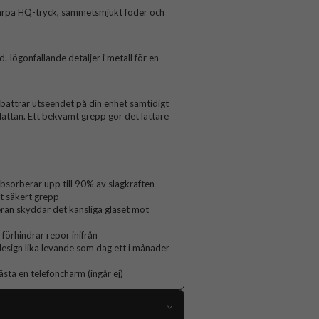
arpa HQ-tryck, sammetsmjukt foder och
Iögonfallande detaljer i metall för en
rbättrar utseendet på din enhet samtidigt
lattan. Ett bekvämt grepp gör det lättare
orberar upp till 90% av slagkraften
t säkert grepp
ran skyddar det känsliga glaset mot
 förhindrar repor inifrån
 design lika levande som dag ett i månader
ästa en telefoncharm (ingår ej)