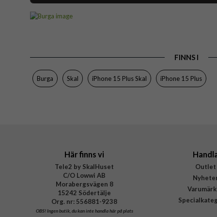
Artikelnummer
Passar till
Produkttyp
FINNS I
Egenskaper
Färg
Burga
Skal
iPhone 15 Plus Skal
iPhone 15 Plus
Material
Varumärke
Tillverkarens art nr
EAN
Här finns vi
Handl
Tele2 by SkalHuset
Outlet
C/O Lowwi AB
Nyhete
Morabergsvägen 8
Varumärk
15242 Södertälje
Specialkate
Org. nr: 556881-9238
OBS!
Ingen butik, du kan inte handla här på plats