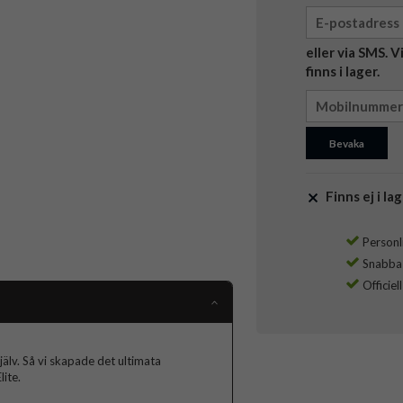
eller via SMS. 
finns i lager.
Bevaka
Finns ej i lag
Personli
Snabba l
Officiel
jälv. Så vi skapade det ultimata
ite.