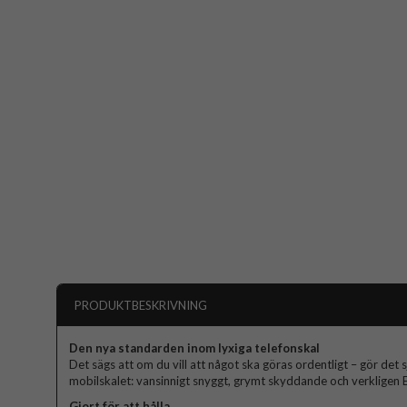
PRODUKTBESKRIVNING
Den nya standarden inom lyxiga telefonskal
Det sägs att om du vill att något ska göras ordentligt – gör det s
mobilskalet: vansinnigt snyggt, grymt skyddande och verkligen El
Gjort för att hålla