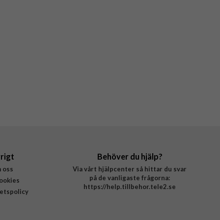
rigt
Behöver du hjälp?
 oss
Via vårt hjälpcenter så hittar du svar
på de vanligaste frågorna:
ookies
https://help.tillbehor.tele2.se
tetspolicy