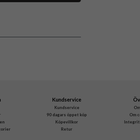
118104
iPhone 15 Plus
Skal
Stöttålig
Flerfärgad
Hårdplast (PC), Mjukplast (TPU)
Burga
815492
4772228154921
a
Kundservice
Öv
Kundservice
Om
r
90 dagars öppet köp
Om c
en
Köpevillkor
Integri
gorier
Retur