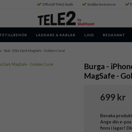
Officiell Tele2-butik
Snabba leveranser
P
TETILLBEHÖR
LADDARE & KABLAR
LJUD
BEGAGNAT
s - Skal - Elite Dark MagSafe - Golden Coral
Burga - iPhone
MagSafe - Go
699 kr
Bevaka produk
Ange din e-pos
finns i lager! D