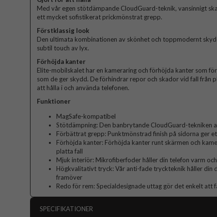
Med vår egen stötdämpande CloudGuard-teknik, vansinnigt sk
ett mycket sofistikerat prickmönstrat grepp.
Förstklassig look
Den ultimata kombinationen av skönhet och toppmodernt skydd. 
subtil touch av lyx.
Förhöjda kanter
Elite-mobilskalet har en kameraring och förhöjda kanter som fö
som de ger skydd. De förhindrar repor och skador vid fall från p
att hålla i och använda telefonen.
Funktioner
MagSafe-kompatibel
Stötdämpning: Den banbrytande CloudGuard-tekniken abs
Förbättrat grepp: Punktmönstrad finish på sidorna ger et
Förhöjda kanter: Förhöjda kanter runt skärmen och kame
platta fall
Mjuk interiör: Mikrofiberfoder håller din telefon varm och
Högkvalitativt tryck: Vår anti-fade tryckteknik håller din
framöver
Redo för rem: Specialdesignade uttag gör det enkelt att f
SPECIFIKATIONER