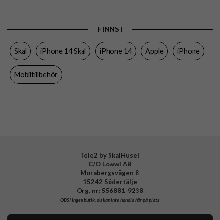
Produkttyp
Skal
FINNS I
Egenskaper
MagSafe-kompatibel
Skal
iPhone 14 Skal
iPhone 14
Apple
iPhone
Färg
Svart
Material
Äkta läder
Mobiltillbehör
Varumärke
Apple
Tillverkarens art nr
MPP43ZM/A
EAN
194253345244
Tele2 by SkalHuset
C/O Lowwi AB
Morabergsvägen 8
15242 Södertälje
Org. nr: 556881-9238
OBS!
Ingen butik, du kan inte handla här på plats