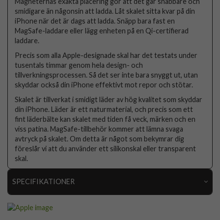
Magneternas exakta placering gör att det går snabbare och
smidigare än någonsin att ladda. Låt skalet sitta kvar på din
iPhone när det är dags att ladda. Snäpp bara fast en
MagSafe-laddare eller lägg enheten på en Qi-certifierad
laddare.
Precis som alla Apple-designade skal har det testats under
tusentals timmar genom hela design- och
tillverkningsprocessen. Så det ser inte bara snyggt ut, utan
skyddar också din iPhone effektivt mot repor och stötar.
Skalet är tillverkat i smidigt läder av hög kvalitet som skyddar
din iPhone. Läder är ett naturmaterial, och precis som ett
fint läderbälte kan skalet med tiden få veck, märken och en
viss patina. MagSafe-tillbehör kommer att lämna svaga
avtryck på skalet. Om detta är något som bekymrar dig
föreslår vi att du använder ett silikonskal eller transparent
skal.
SPECIFIKATIONER
Artikelnummer
78247
Passar till
iPhone 14