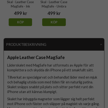
Skal - Leather Case
Skal - Leather Case
MagSafe - Ink
MagSafe - Umbra
499 kr
499 kr
KÖP
KÖP
PRODUKTBESKRIVNING
Apple Leather Case MagSafe
Läderskalet med MagSafe har utformats av Apple för att
komplettera och skydda din iPhone på ett smakfullt sätt.
Tillverkat av specialgarvat och behandlat läder med en mjuk
och behaglig utsida som med tiden får en naturlig patina.
Skalet snäpps snabbt på plats och sitter perfekt runt din
iPhone utan att kännas klumpigt.
Skalet har inbyggda magneter som lägger sig helt perfekt
mot iPhone och fäster och släpper på magiskt vis varje gång.