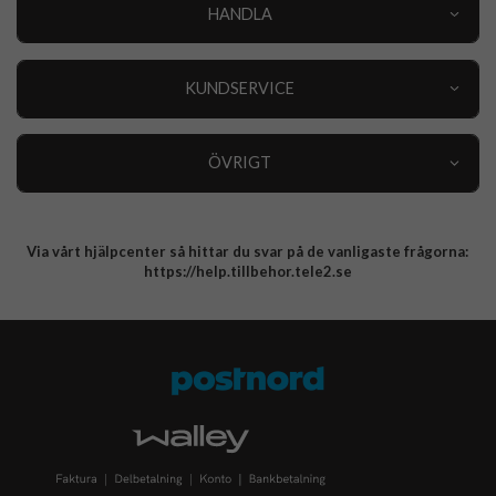
HANDLA
Outlet
Nyheter
KUNDSERVICE
Varumärken
Kundservice
Specialkategorier
90 dagars öppet köp
ÖVRIGT
Köpevillkor
Om oss
Retur
Om cookies
Via vårt hjälpcenter så hittar du svar på de vanligaste frågorna:
Integritetspolicy
https://help.tillbehor.tele2.se