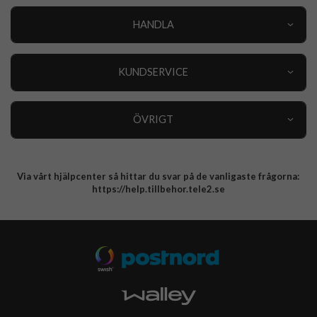
HANDLA
Outlet
Nyheter
KUNDSERVICE
Varumärken
Kundservice
Specialkategorier
90 dagars öppet köp
ÖVRIGT
Köpevillkor
Om oss
Retur
Om cookies
Via vårt hjälpcenter så hittar du svar på de vanligaste frågorna:
Integritetspolicy
https://help.tillbehor.tele2.se