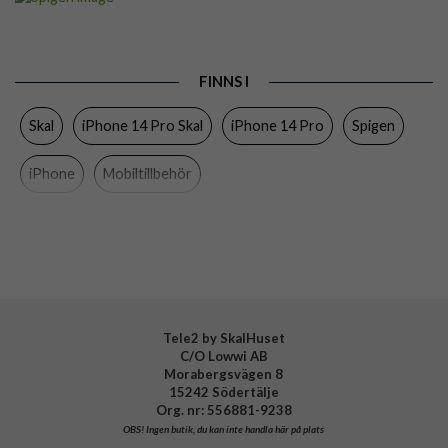
Passar till
iPhone 14 Pro
Produkttyp
Skal
FINNS I
Egenskaper
Trådlös laddning-kompatibel
Skal
iPhone 14 Pro Skal
iPhone 14 Pro
Spigen
Färg
Genomskinlig, Svart
Material
Hårdplast (PC), Mjukplast (TPU)
iPhone
Mobiltillbehör
Varumärke
Spigen
Tillverkarens art nr
ACS04961
EAN
8809811864588
Tele2 by SkalHuset
C/O Lowwi AB
Morabergsvägen 8
15242 Södertälje
Org. nr: 556881-9238
OBS!
Ingen butik, du kan inte handla här på plats