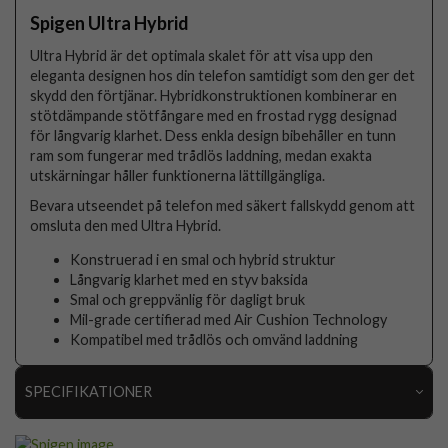
Spigen Ultra Hybrid
Ultra Hybrid är det optimala skalet för att visa upp den
eleganta designen hos din telefon samtidigt som den ger det
skydd den förtjänar. Hybridkonstruktionen kombinerar en
stötdämpande stötfångare med en frostad rygg designad
för långvarig klarhet. Dess enkla design bibehåller en tunn
ram som fungerar med trådlös laddning, medan exakta
utskärningar håller funktionerna lättillgängliga.
Bevara utseendet på telefon med säkert fallskydd genom att
omsluta den med Ultra Hybrid.
Konstruerad i en smal och hybrid struktur
Långvarig klarhet med en styv baksida
Smal och greppvänlig för dagligt bruk
Mil-grade certifierad med Air Cushion Technology
Kompatibel med trådlös och omvänd laddning
SPECIFIKATIONER
Artikelnummer
76778