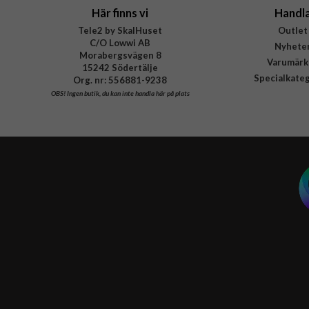
Här finns vi
Handl
Tele2 by SkalHuset
Outlet
C/O Lowwi AB
Nyhete
Morabergsvägen 8
Varumärk
15242 Södertälje
Specialkate
Org. nr: 556881-9238
OBS!
Ingen butik, du kan inte handla här på plats