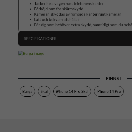
Täcker hela vägen runt telefonens kanter
Förhöjd ram för skärmskydd
Kameran skyddas av förhöjda kanter runt kameran
Lätt och bekväm att hålla i
För dig som behöver extra skydd, samtidigt som du behåll
SPECIFIKATIONER
Artikelnummer
Passar till
Produkttyp
FINNS I
Färg
Material
Burga
Skal
iPhone 14 Pro Skal
iPhone 14 Pro
Varumärke
Tillverkarens art nr
EAN