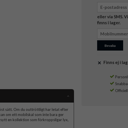
eller via SMS. 
finns i lager.
Bevaka
Finns ej i lag
Personli
Snabba l
Officiel
t sätt. Om du outtröttligt har letat efter
skan om ett mobilskal som inte bara ger
ytt en kollektion som förkroppsligar lyx,