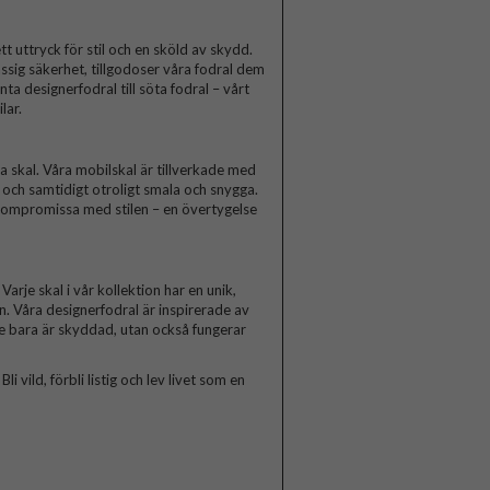
t uttryck för stil och en sköld av skydd.
ssig säkerhet, tillgodoser våra fodral dem
a designerfodral till söta fodral – vårt
lar.
skal. Våra mobilskal är tillverkade med
a och samtidigt otroligt smala och snygga.
 kompromissa med stilen – en övertygelse
arje skal i vår kollektion har en unik,
n. Våra designerfodral är inspirerade av
te bara är skyddad, utan också fungerar
 vild, förbli listig och lev livet som en