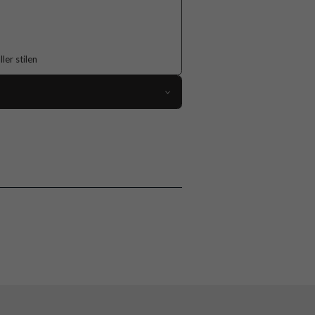
er stilen
118923
iPhone 14 Pro
Skal
Flerfärgad
Hårdplast (PC), Mjukplast (TPU)
Burga
913338
4772229133383