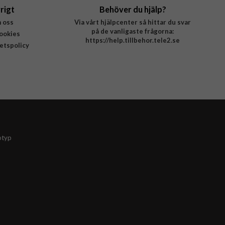
rigt
Behöver du hjälp?
 oss
Via vårt hjälpcenter så hittar du svar
på de vanligaste frågorna:
ookies
https://help.tillbehor.tele2.se
tetspolicy