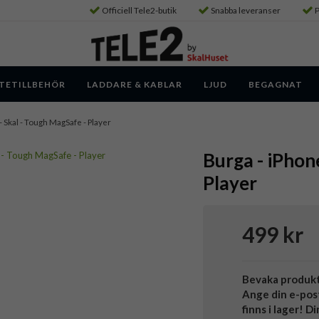
Officiell Tele2-butik
Snabba leveranser
P
TETILLBEHÖR
LADDARE & KABLAR
LJUD
BEGAGNAT
- Skal - Tough MagSafe - Player
Burga - iPhon
Player
499 kr
Bevaka produk
Ange din e-pos
finns i lager! D