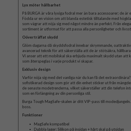
Lyx möter hållbarhet
På BURGA är våra lyxiga fodral mer än bara accessoarer; de är et
Födda ur en vision om att blanda estetisk tilltalande med högkla
som vägrar att nöja sig med något mindre än perfekt. Från elegant
sortiment är utformat för att passa alla personligheter och livssti
Oöverträffat skydd
Glöm dagarna då skyddsfodral innebar skrymmande, oattraktiva 
avancerad teknik för att säkerställa att de är stötsäkra, hållbar
Vi anser att ett mobilskal ska erbjuda maximalt skydd utan att
som återspeglas i varje produkt vi skapar.
Exklusiv design
Varför nöja sig med det vanliga när du kan få det extraordinära? V
sofistikerad design som gör att din enhet sticker ut från mängde
de senaste modetrenderna, vilket säkerställer att din telefon in
som en förlängning av din personliga stil.
Burga Tough MagSafe-skalen är ditt VIP-pass till modedjungeln. Bli
boss.
Funktioner
MagSafe kompatibel
Dubbla lager: Silikon på insidan + hårt skal på utsidan