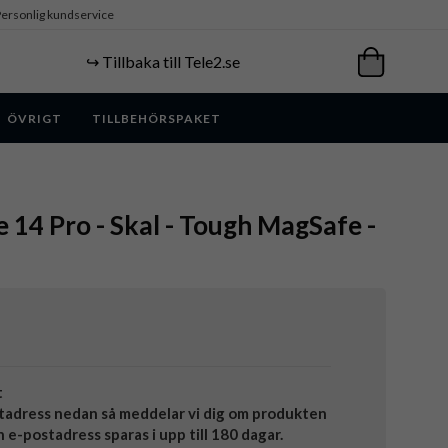
ersonlig kundservice
↪️ Tillbaka till Tele2.se
ÖVRIGT
TILLBEHÖRSPAKET
e 14 Pro - Skal - Tough MagSafe -
t
tadress nedan så meddelar vi dig om produkten
in e-postadress sparas i upp till 180 dagar.