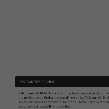
PRODUKTBESKRIVNING
Välkommen till BURGA, där stil möter funktionalitet på ett sömlös
det perfekta mobilfodralet slutar din resa här. Vi förstår din ön
skydd utan också är en symbol för mode. Därför har vi skräddars
skydd och stil, speciellt för din enhet.