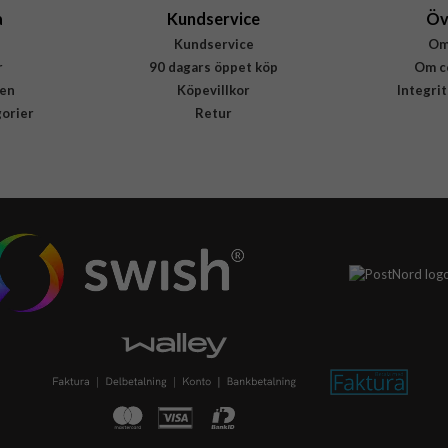
a
Kundservice
Öv
Kundservice
Om
r
90 dagars öppet köp
Om c
en
Köpevillkor
Integri
gorier
Retur