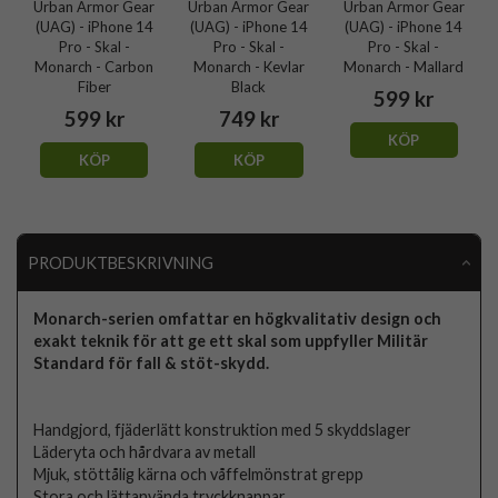
Urban Armor Gear
Urban Armor Gear
Urban Armor Gear
(UAG) - iPhone 14
(UAG) - iPhone 14
(UAG) - iPhone 14
Pro - Skal -
Pro - Skal -
Pro - Skal -
Monarch - Carbon
Monarch - Kevlar
Monarch - Mallard
Fiber
Black
599 kr
599 kr
749 kr
KÖP
KÖP
KÖP
PRODUKTBESKRIVNING
Monarch-serien omfattar en högkvalitativ design och
exakt teknik för att ge ett skal som uppfyller Militär
Standard för fall & stöt-skydd.
Handgjord, fjäderlätt konstruktion med 5 skyddslager
Läderyta och hårdvara av metall
Mjuk, stöttålig kärna och våffelmönstrat grepp
Stora och lättanvända tryckknappar