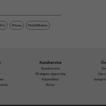
7340205166075
 Pro
iPhone
Mobiltillbehör
a
Kundservice
Öv
Kundservice
Om
r
90 dagars öppet köp
Om c
en
Köpevillkor
Integri
gorier
Retur