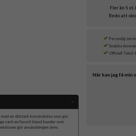
Fler än 5 st. 
Redo att ski
Personlig servi
Snabba leverans
Officiell Tele2-
När kan jag få min 
 med en slitstark konstruktion som gör
länge varit en favorit bland kunder som
funktionen gör användningen ännu