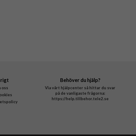
rigt
Behöver du hjälp?
 oss
Via vårt hjälpcenter så hittar du svar
på de vanligaste frågorna:
ookies
https://help.tillbehor.tele2.se
tetspolicy