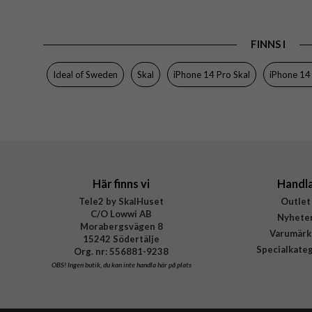
EAN
FINNS I
Ideal of Sweden
Skal
iPhone 14 Pro Skal
iPhone 14
Här finns vi
Handl
Tele2 by SkalHuset
Outlet
C/O Lowwi AB
Nyhete
Morabergsvägen 8
Varumärk
15242 Södertälje
Specialkate
Org. nr: 556881-9238
OBS!
Ingen butik, du kan inte handla här på plats