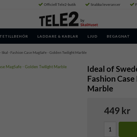
Officiell Tele2-butik
Snabba leveranser
P
TETILLBEHÖR
LADDARE & KABLAR
LJUD
BEGAGNAT
 - Skal - Fashion Case MagSafe - Golden Twilight Marble
Ideal of Swede
Fashion Case 
Marble
449 kr