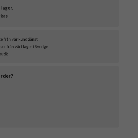
i lager.
ckas
ce från vår kundtjänst
er från vårt lager i Sverige
butik
order?