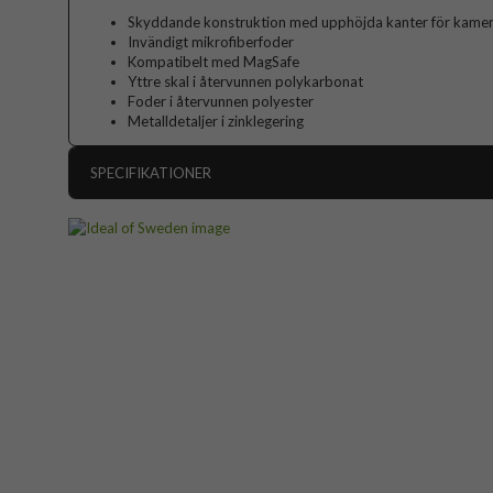
Skyddande konstruktion med upphöjda kanter för kame
Invändigt mikrofiberfoder
Kompatibelt med MagSafe
Yttre skal i återvunnen polykarbonat
Foder i återvunnen polyester
Metalldetaljer i zinklegering
SPECIFIKATIONER
Artikelnummer
Passar till
Produkttyp
Egenskaper
Färg
Material
Varumärke
Tillverkarens art nr