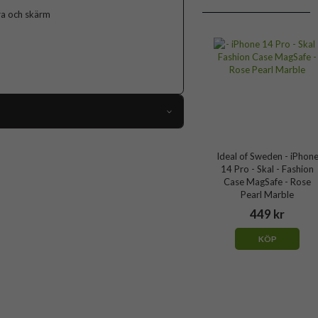
ra och skärm
104596
Ideal of Sweden - iPhon
iPhone 14 Pro
14 Pro - Skal - Fashion
Case MagSafe - Rose
Skal
Pearl Marble
MagSafe-kompatibel
449 kr
Flerfärgad
KÖP
Hårdplast (PC)
Ideal of Sweden
IDFCMTE22-I2261P-321