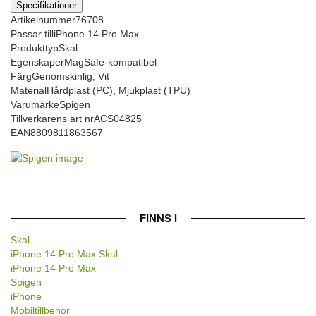
Specifikationer
Artikelnummer
76708
Passar till
iPhone 14 Pro Max
Produkttyp
Skal
Egenskaper
MagSafe-kompatibel
Färg
Genomskinlig, Vit
Material
Hårdplast (PC), Mjukplast (TPU)
Varumärke
Spigen
Tillverkarens art nr
ACS04825
EAN
8809811863567
FINNS I
Skal
iPhone 14 Pro Max Skal
iPhone 14 Pro Max
Spigen
iPhone
Mobiltillbehör