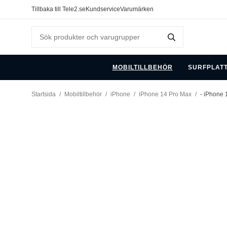
Tillbaka till Tele2.se
Kundservice
Varumärken
MOBILTILLBEHÖR
SURFPLAT
Startsida
/
Mobiltillbehör
/
iPhone
/
iPhone 14 Pro Max
/
- iPhone 