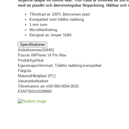
färgerna skapar ett tidlöst skal. Thin Case är tillverkat av 100%
med en plastfri och återvinningsbar förpackning. Hållbar och s
Tillverkad av 100% återvunnen plast
Kompatibel med trådlös laddning
1 mm tunn
Microfiberfodring
Designat av Jesper Ståhl
Specifikationer
Artikelnummer
104402
Passar till
iPhone 14 Pro Max
Produkttyp
Skal
Egenskaper
Slimmad, Trådlös laddning-kompatibel
Färg
Lila
Material
Hårdplast (PC)
Varumärke
Nudient
Tillverkarens art nr
00-000-0054-0015
EAN
7350143299865