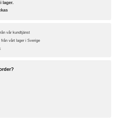
i lager.
ckas
från vår kundtjänst
från vårt lager i Sverige
k
 order?