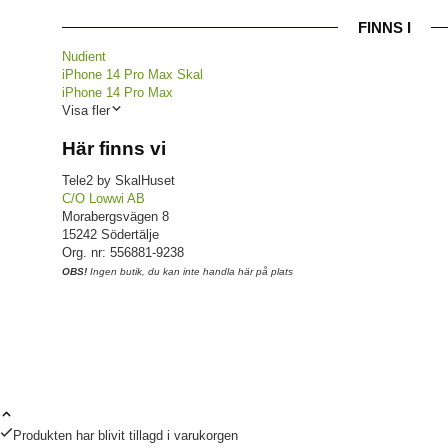
FINNS I
Nudient
iPhone 14 Pro Max Skal
iPhone 14 Pro Max
Visa fler
Här finns vi
Tele2 by SkalHuset
C/O Lowwi AB
Morabergsvägen 8
15242 Södertälje
Org. nr: 556881-9238
OBS!
Ingen butik, du kan inte handla här på plats
Produkten har blivit tillagd i varukorgen