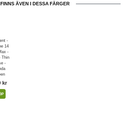
FINNS ÄVEN I DESSA FÄRGER
ent -
ne 14
Max -
- Thin
e -
nda
een
 kr
ÖP