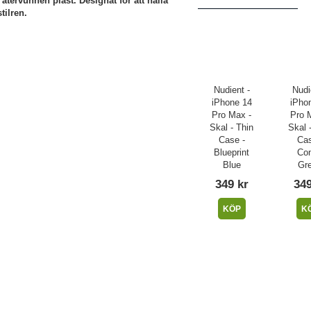
 återvunnen plast. Designat för att hålla
tilren.
Nudient -
Nudi
iPhone 14
iPho
Pro Max -
Pro 
Skal - Thin
Skal 
Case -
Cas
Blueprint
Co
Blue
Gr
349 kr
349
KÖP
K