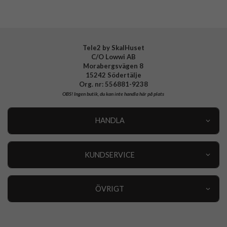
EAN
8809811863406
Tele2 by SkalHuset
C/O Lowwi AB
Morabergsvägen 8
15242 Södertälje
Org. nr: 556881-9238
OBS!
Ingen butik, du kan inte handla här på plats
HANDLA
Outlet
Nyheter
KUNDSERVICE
Varumärken
Kundservice
Specialkategorier
90 dagars öppet köp
ÖVRIGT
Köpevillkor
Om oss
Retur
Om cookies