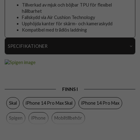
Tillverkad av mjuk och böjbar TPU för flexibel
hållbarhet
Fallskydd via Air Cushion Technology
Upphöjda kanter för skärm- och kameraskydd
Kompatibel med trådlös laddning
SPECIFIKATIONER
Artikelnummer
76694
Passar till
iPhone 14 Pro Max
Produkttyp
Skal
FINNS I
Egenskaper
Trådlös laddning-kompatibel
Skal
iPhone 14 Pro Max Skal
iPhone 14 Pro Max
Färg
Genomskinlig
Material
Mjukplast (TPU)
Spigen
iPhone
Mobiltillbehör
Varumärke
Spigen
Tillverkarens art nr
ACS04809