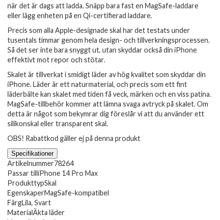
när det är dags att ladda. Snäpp bara fast en MagSafe-laddare
eller lägg enheten på en Qi-certifierad laddare.
Precis som alla Apple-designade skal har det testats under
tusentals timmar genom hela design- och tillverkningsprocessen.
Så det ser inte bara snyggt ut, utan skyddar också din iPhone
effektivt mot repor och stötar.
Skalet är tillverkat i smidigt läder av hög kvalitet som skyddar din
iPhone. Läder är ett naturmaterial, och precis som ett fint
läderbälte kan skalet med tiden få veck, märken och en viss patina.
MagSafe-tillbehör kommer att lämna svaga avtryck på skalet. Om
detta är något som bekymrar dig föreslår vi att du använder ett
silikonskal eller transparent skal.
OBS! Rabattkod gäller ej på denna produkt
Specifikationer
Artikelnummer
78264
Passar till
iPhone 14 Pro Max
Produkttyp
Skal
Egenskaper
MagSafe-kompatibel
Färg
Lila, Svart
Material
Äkta läder