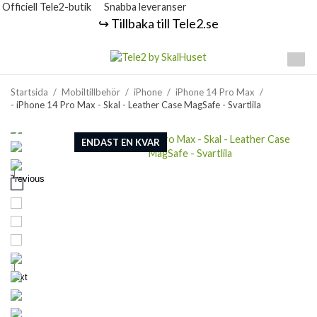
Officiell Tele2-butik
Snabba leveranser
↪️ Tillbaka till Tele2.se
Startsida
/
Mobiltillbehör
/
iPhone
/
iPhone 14 Pro Max
/
- iPhone 14 Pro Max - Skal - Leather Case MagSafe - Svartlila
ENDAST EN KVAR
Previous
Next