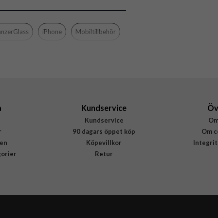
MagSafe-kompatibel
Genomskinlig, Svart
anzerGlass
iPhone
Mobiltillbehör
Härdat glas, Återvunnen plast
PanzerGlass
416
5711724004162
a
Kundservice
Öv
Kundservice
Om
r
90 dagars öppet köp
Om c
en
Köpevillkor
Integri
gorier
Retur