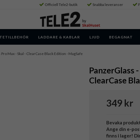
Officiell Tele2-butik
Snabba leveranser
P
TETILLBEHÖR
LADDARE & KABLAR
LJUD
BEGAGNAT
4 Pro Max - Skal - ClearCase Black Edition - MagSafe
PanzerGlass -
ClearCase Bla
349 kr
Bevaka produk
Ange din e-pos
finns i lager! D