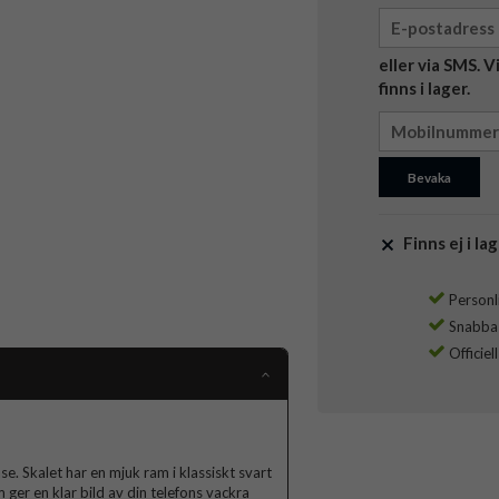
eller via SMS. 
finns i lager.
Bevaka
Finns ej i lag
Personli
Snabba l
Officiel
. Skalet har en mjuk ram i klassiskt svart
er en klar bild av din telefons vackra