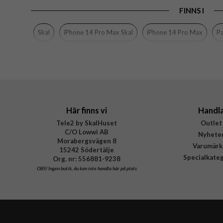
FINNS I
Egenskaper
Färg
Skal
iPhone 14 Pro Max Skal
iPhone 14 Pro Max
P
Material
Varumärke
Tillverkarens art nr
EAN
Här finns vi
Handl
Tele2 by SkalHuset
Outlet
C/O Lowwi AB
Nyhete
Morabergsvägen 8
Varumärk
15242 Södertälje
Specialkate
Org. nr: 556881-9238
OBS!
Ingen butik, du kan inte handla här på plats