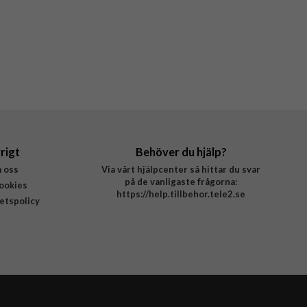
rigt
Behöver du hjälp?
 oss
Via vårt hjälpcenter så hittar du svar
på de vanligaste frågorna:
ookies
https://help.tillbehor.tele2.se
tetspolicy