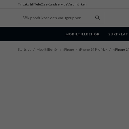
Tillbaka till Tele2.se
Kundservice
Varumärken
MOBILTILLBEHÖR
SURFPLAT
Startsida
/
Mobiltillbehör
/
iPhone
/
iPhone 14 Pro Max
/
- iPhone 1