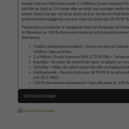
design. Den har falltestats under 2 x Military Grade Standard-för
fall från en höjd av 2,4 meter eller en höjd som springer nerfö
enhet. ClearCase ger också en extra nivå av skydd mot bakterie
antibakteriell beläggning som har visat sig döda upp till 99,99 %
PanzerGlass produkter är designade med ett åtagande att förlä
är tillverkad av 100 % återvunnet material och fodralet kommer
återvinnas.
Trådlös laddning kompatibel = Du kan ha det här fodralet
trådlöst. Inga problem.
2 x Military Grade Standard (MIL-STD-810H) = Testad me
Reptålig = Skyddar din enhet från repor orsakade av vard
Stöttålig = Håller din enhet säker från ditt vardagliga fum
Antibakteriell = Bevisat döda upp till 99,99 % av alla va
och JIS Z 2801.
100 % återvunnet rammaterial = Ram tillverkat av 100 %
SPECIFIKATIONER
Artikelnummer
Passar till
Produkttyp