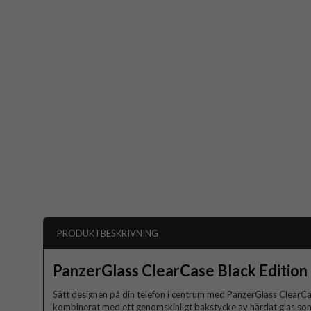
PRODUKTBESKRIVNING
PanzerGlass ClearCase Black Edition
Sätt designen på din telefon i centrum med PanzerGlass ClearCase
kombinerat med ett genomskinligt bakstycke av härdat glas som g