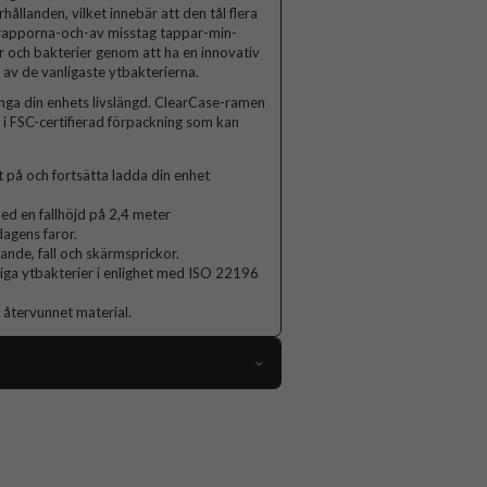
hållanden, vilket innebär att den tål flera
r-trapporna-och-av misstag tappar-min-
r och bakterier genom att ha en innovativ
 av de vanligaste ytbakterierna.
nga din enhets livslängd. ClearCase-ramen
 i FSC-certifierad förpackning som kan
 på och fortsätta ladda din enhet
d en fallhöjd på 2,4 meter
agens faror.
lande, fall och skärmsprickor.
nliga ytbakterier i enlighet med ISO 22196
 återvunnet material.
76911
iPhone 14 Pro Max
Skal