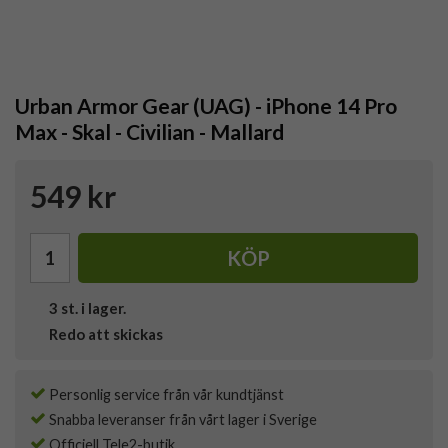
Urban Armor Gear (UAG) - iPhone 14 Pro
Max - Skal - Civilian - Mallard
549 kr
KÖP
3
st. i lager.
Redo att skickas
Personlig service från vår kundtjänst
Snabba leveranser från vårt lager i Sverige
Officiell Tele2-butik