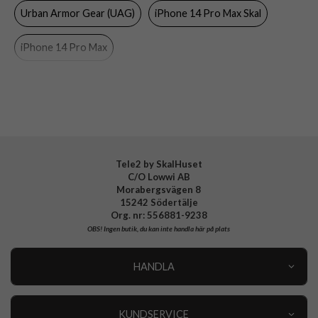
Färg
Blå
Urban Armor Gear (UAG)
iPhone 14 Pro Max Skal
Material
Hårdplast (PC), Mjukplast (TPU)
iPhone 14 Pro Max
Varumärke
Urban Armor Gear (UAG)
Tillverkarens art nr
114043115555
EAN
840283902093
Tele2 by SkalHuset
C/O Lowwi AB
Morabergsvägen 8
15242 Södertälje
Org. nr: 556881-9238
OBS!
Ingen butik, du kan inte handla här på plats
HANDLA
Outlet
Nyheter
KUNDSERVICE