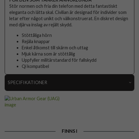
Stör normen och fria din telefon med detta fantastiskt
eleganta och lätta skal. Civilian är designad för individer som
letar efter något unikt och välkonstruerat. En diskret design
med djärva inslag av rejält skydd.
Stöttåliga hörn
Rejäla knappar
Enkel åtkomst till skärm och uttag
Mjuk kärna som är stöttålig
Uppfyller militärstandard för fallskydd
Qi kompatibel
SPECIFIKATIONER
Artikelnummer
77118
Passar till
iPhone 14 Pro Max
Produkttyp
Skal
Egenskaper
Stöttålig, Trådlös laddning-kompatibel
FINNS I