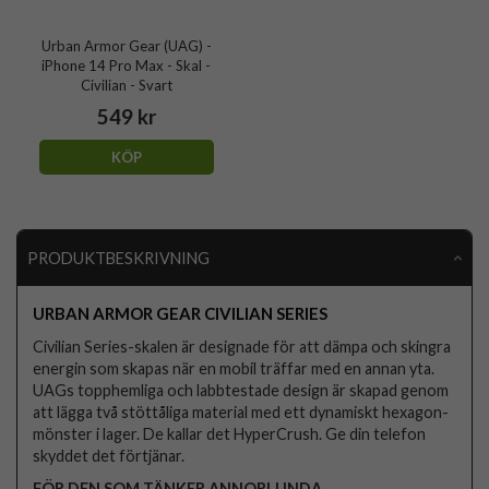
Urban Armor Gear (UAG) -
iPhone 14 Pro Max - Skal -
Civilian - Svart
549 kr
KÖP
PRODUKTBESKRIVNING
URBAN ARMOR GEAR CIVILIAN SERIES
Civilian Series-skalen är designade för att dämpa och skingra
energin som skapas när en mobil träffar med en annan yta.
UAGs topphemliga och labbtestade design är skapad genom
att lägga två stöttåliga material med ett dynamiskt hexagon-
mönster i lager. De kallar det HyperCrush. Ge din telefon
skyddet det förtjänar.
FÖR DEN SOM TÄNKER ANNORLUNDA