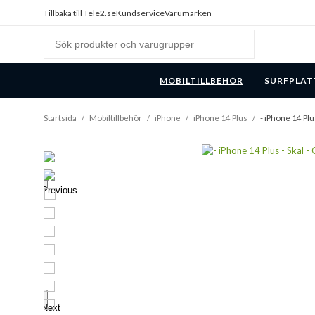
Tillbaka till Tele2.se
Kundservice
Varumärken
MOBILTILLBEHÖR
SURFPLAT
Startsida
/
Mobiltillbehör
/
iPhone
/
iPhone 14 Plus
/
- iPhone 14 Plu
Previous
Next