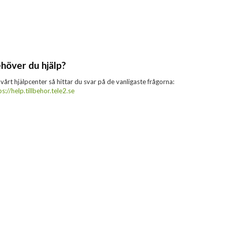
höver du hjälp?
 vårt hjälpcenter så hittar du svar på de vanligaste frågorna:
ps://help.tillbehor.tele2.se