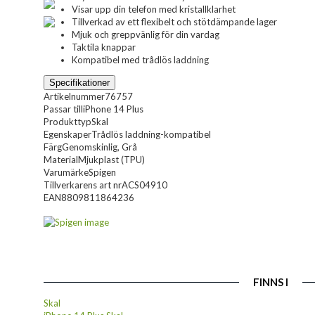
Visar upp din telefon med kristallklarhet
Tillverkad av ett flexibelt och stötdämpande lager
Mjuk och greppvänlig för din vardag
Taktila knappar
Kompatibel med trådlös laddning
Specifikationer
Artikelnummer
76757
Passar till
iPhone 14 Plus
Produkttyp
Skal
Egenskaper
Trådlös laddning-kompatibel
Färg
Genomskinlig, Grå
Material
Mjukplast (TPU)
Varumärke
Spigen
Tillverkarens art nr
ACS04910
EAN
8809811864236
FINNS I
Skal