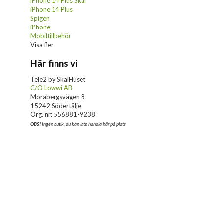
iPhone 14 Plus Skal
iPhone 14 Plus
Spigen
iPhone
Mobiltillbehör
Visa fler
Här finns vi
Tele2 by SkalHuset
C/O Lowwi AB
Morabergsvägen 8
15242 Södertälje
Org. nr: 556881-9238
OBS!
Ingen butik, du kan inte handla här på plats