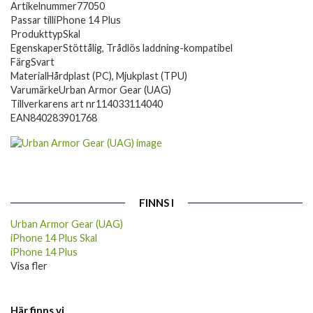
Artikelnummer
77050
Passar till
iPhone 14 Plus
Produkttyp
Skal
Egenskaper
Stöttålig, Trådlös laddning-kompatibel
Färg
Svart
Material
Hårdplast (PC), Mjukplast (TPU)
Varumärke
Urban Armor Gear (UAG)
Tillverkarens art nr
114033114040
EAN
840283901768
FINNS I
Urban Armor Gear (UAG)
iPhone 14 Plus Skal
iPhone 14 Plus
Visa fler
Här finns vi