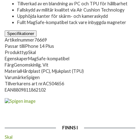
Tillverkad av en blandning av PC och TPU för hållbarhet
Fallskydd av militär kvalitet via Air Cushion Technology
Upphöjda kanter för skärm- och kameraskydd
Fullt MagSafe-kompatibel tack vare inbyggda magneter
Specifikationer
Artikelnummer
76669
Passar till
iPhone 14 Plus
Produkttyp
Skal
Egenskaper
MagSafe-kompatibel
Färg
Genomskinlig, Vit
Material
Hårdplast (PC), Mjukplast (TPU)
Varumärke
Spigen
Tillverkarens art nr
ACS04656
EAN
8809811862102
FINNS I
Skal