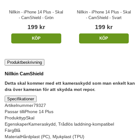
Nillkin - iPhone 14 Plus - Skal
Nillkin - iPhone 14 Plus - Skal
- CamShield - Grön
- CamShield - Svart
199 kr
199 kr
KÖP
KÖP
Produktbeskrivning
Nillkin CamShield
Detta skal kommer med ett kameraskydd som man enkelt kan
dra över kameran för att skydda mot repor.
Specifikationer
Artikelnummer
79327
Passar till
iPhone 14 Plus
Produkttyp
Skal
Egenskaper
Kameraskydd, Trådlös laddning-kompatibel
Färg
Blå
Material
Hårdplast (PC), Mjukplast (TPU)