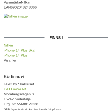
Varumärke
Nillkin
EAN
6902048248366
FINNS I
Nillkin
iPhone 14 Plus Skal
iPhone 14 Plus
Visa fler
Här finns vi
Tele2 by SkalHuset
C/O Lowwi AB
Morabergsvägen 8
15242 Södertälje
Org. nr: 556881-9238
OBS!
Ingen butik, du kan inte handla här på plats