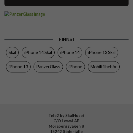
Artikelnummer
76896
Passar till
iPhone 13, iPhone 14
Produkttyp
Skal
FINNS I
Egenskaper
Stöttålig, Trådlös laddning-kompatibel
Skal
iPhone 14 Skal
iPhone 14
iPhone 13 Skal
Färg
Genomskinlig
Material
Hårdplast (PC), Mjukplast (TPU)
iPhone 13
PanzerGlass
iPhone
Mobiltillbehör
Varumärke
PanzerGlass
Tillverkarens art nr
401
EAN
5711724004018
Tele2 by SkalHuset
C/O Lowwi AB
Morabergsvägen 8
15242 Södertälje