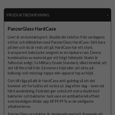
PRODUKTBESKRIVNING
PanzerGlass HardCase
Livet är en kontaktsport. Skydda din telefon från vardagens
stötar och blåmärken med PanzerGlass HardCase. Sätt bara
på den och du är redo att gå. HardCase har ett styvt,
transparent bakstycke omgivet av en mjukare ram. Denna
kombination av material ger ett högt fallskydd. Skalet är
falltestat enligt 3 x Military Grade Standard, vilket innebär att
det tål flera fall från 3,6 meters höjd eller att sitta-på-
balkong-och-misstag-tappa-min-apparat typ av höjd.
Och till råga på allt är HardCase anti-gulning så att det
kommer att fortsätta att se bra ut, dag efter dag – även vid
hård användning. Fodralet ger också ett extra skydd mot
bakterier och bakterier tack vare en antibakteriell effekt
som bevisligen dödar upp till 99,99 % av de vanligaste
ytbakterierna.
PanzerGlass produkter är designade med ett åtagande att