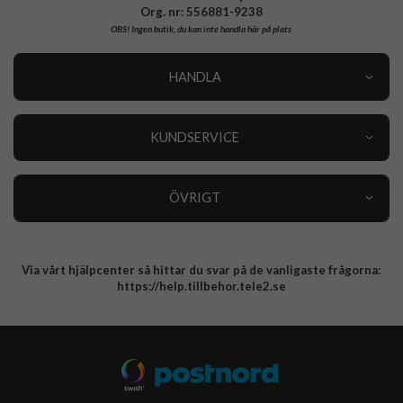
Org. nr: 556881-9238
OBS!
Ingen butik, du kan inte handla här på plats
HANDLA
Outlet
Nyheter
KUNDSERVICE
Varumärken
Kundservice
Specialkategorier
90 dagars öppet köp
ÖVRIGT
Köpevillkor
Om oss
Retur
Om cookies
Via vårt hjälpcenter så hittar du svar på de vanligaste frågorna:
Integritetspolicy
https://help.tillbehor.tele2.se