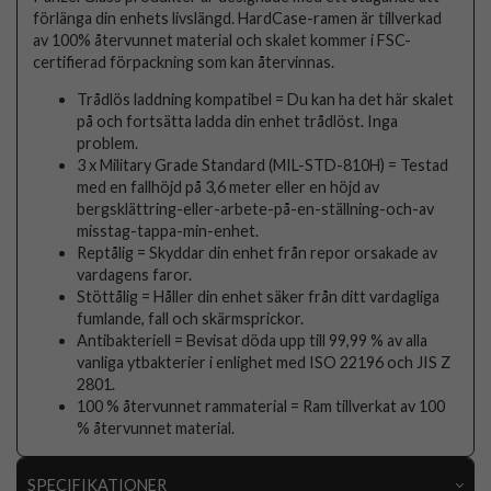
förlänga din enhets livslängd. HardCase-ramen är tillverkad
av 100% återvunnet material och skalet kommer i FSC-
certifierad förpackning som kan återvinnas.
Trådlös laddning kompatibel = Du kan ha det här skalet
på och fortsätta ladda din enhet trådlöst. Inga
problem.
3 x Military Grade Standard (MIL-STD-810H) = Testad
med en fallhöjd på 3,6 meter eller en höjd av
bergsklättring-eller-arbete-på-en-ställning-och-av
misstag-tappa-min-enhet.
Reptålig = Skyddar din enhet från repor orsakade av
vardagens faror.
Stöttålig = Håller din enhet säker från ditt vardagliga
fumlande, fall och skärmsprickor.
Antibakteriell = Bevisat döda upp till 99,99 % av alla
vanliga ytbakterier i enlighet med ISO 22196 och JIS Z
2801.
100 % återvunnet rammaterial = Ram tillverkat av 100
% återvunnet material.
SPECIFIKATIONER